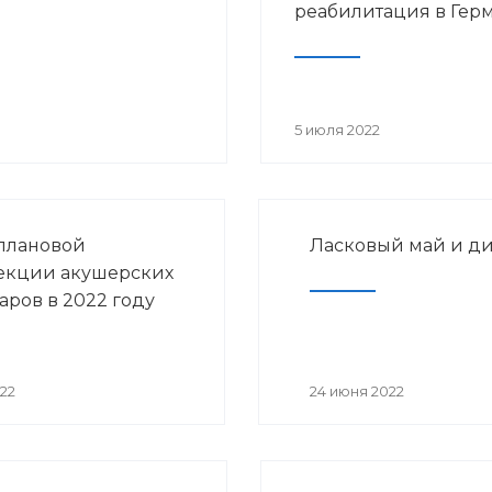
реабилитация в Гер
5 июля 2022
плановой
Ласковый май и д
екции акушерских
аров в 2022 году
22
24 июня 2022