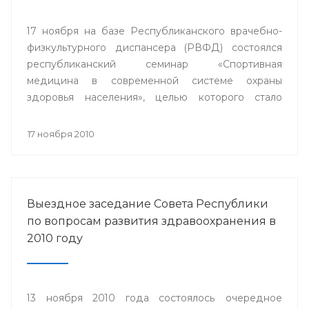
17 ноября на базе Республиканского врачебно-
физкультурного диспансера (РВФД) состоялся
республиканский семинар «Спортивная
медицина в современной системе охраны
здоровья населения», целью которого стало
совершенствование врачебно-физкультурной
службы.
17 ноября 2010
Выездное заседание Совета Республики
по вопросам развития здравоохранения в
2010 году
13 ноября 2010 года состоялось очередное