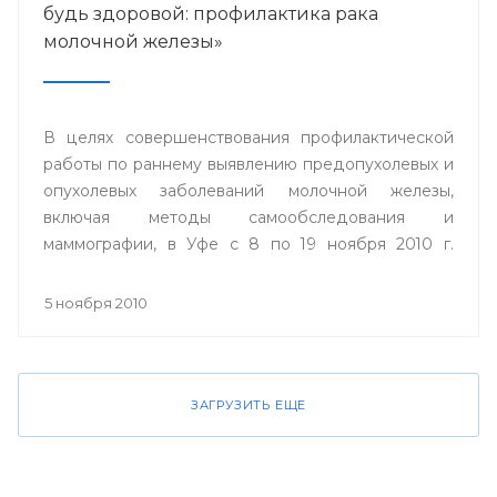
будь здоровой: профилактика рака
молочной железы»
В целях совершенствования профилактической
работы по раннему выявлению предопухолевых и
опухолевых заболеваний молочной железы,
включая методы самообследования и
маммографии, в Уфе с 8 по 19 ноября 2010 г.
пройдет акция «Проверь себя и будь здоровой:
профилактика рака молочной железы».
5 ноября 2010
ЗАГРУЗИТЬ ЕЩЕ