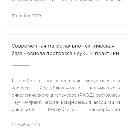
заболеваний роговицы» с международным
участием.
12 ноября 2010
Современная материально-техническая
база – основа прогресса науки и практики
11 ноября в конференц-зале хирургического
корпуса Республиканского клинического
онкологического диспансера (РКОД) состоялась
научно-практическая конференция ассоциации
онкологов Республики Башкортостан
"Материально-техническая база клиники -
основа прогресса онкологической науки и
11 ноября 2010
практики".