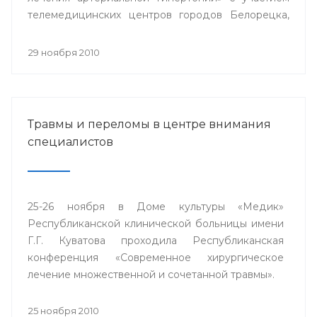
телемедицинских центров городов Белорецка,
Сибая, Стерлитамака и близлежащих районов
республики.
29 ноября 2010
Травмы и переломы в центре внимания
специалистов
25-26 ноября в Доме культуры «Медик»
Республиканской клинической больницы имени
Г.Г. Куватова проходила Республиканская
конференция «Современное хирургическое
лечение множественной и сочетанной травмы».
25 ноября 2010