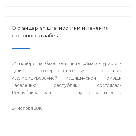
О стандартах диагностики и лечения
сахарного диабета
24 ноября на базе гостиницы «Амакс-Турист» в
целях совершенствования оказания
квалифицированной медицинской помощи
населению республики состоялась
Республиканская научно-практическая
конференция «Стандарты диагностики и
лечения сахарного диабета».
24 ноября 2010