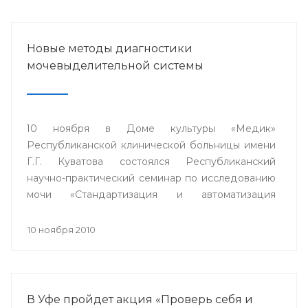
Новые методы диагностики
мочевыделительной системы
10 ноября в Доме культуры «Медик»
Республиканской клинической больницы имени
Г.Г. Куватова состоялся Республиканский
научно-практический семинар по исследованию
мочи «Стандартизация и автоматизация
общеклинических лабораторных методов
исследования».
10 ноября 2010
В Уфе пройдет акция «Проверь себя и