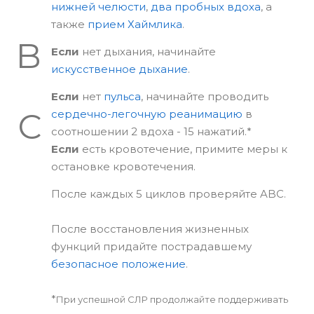
нижней челюсти
,
два пробных вдоха
, а
также
прием Хаймлика
.
B
Если
нет дыхания, начинайте
искусственное дыхание
.
Если
нет
пульса
, начинайте проводить
C
сердечно-легочную реанимацию
в
соотношении 2 вдоха - 15 нажатий.*
Если
есть кровотечение, примите меры к
остановке кровотечения.
После каждых 5 циклов проверяйте ABC.
После восстановления жизненных
функций придайте пострадавшему
безопасное положение
.
*
При успешной СЛР продолжайте поддерживать