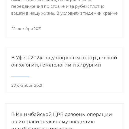
передвижения по стране и за рубеж плотно
вошли в нашу жизнь. В условиях эпидемии крайне
важно знать - заражен ли человек
коронавирусной инфекцией, ведь даже при
22 октября 2021
простом носительстве человек с covid-19
способен к заражению окружающих.
В Уфе в 2024 году откроется центр детской
онкологии, гематологии и хирургии
20 октября 2021
В Ишимбайской ЦРБ освоены операции
по интравитреальному введению
ингибитора ангиогенеза