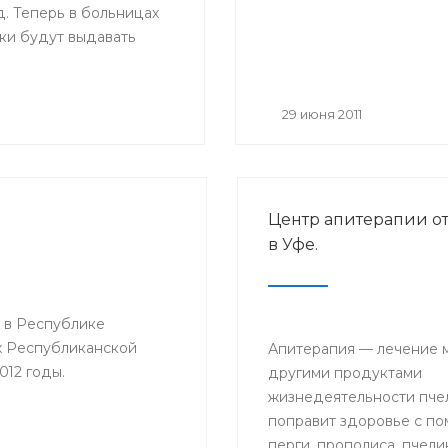
. Теперь в больницах
ки будут выдавать
ые листы нового
Основное их отличие от
 размер — бланки
29 июня 2011
мат А4, цвет — светло-
ля на голубом поле, в
азмещается логотип
циального страхования;
Центр апитерапии о
о, добавлены поля,
в Уфе.
будет заполнять сам
ель: место работы,
ма на работу,
 в Республике
й стаж и средний
х Республиканской
.
Апитерапия — лечение 
012 годы.
другими продуктами
жизнедеятельности пчел
поправит здоровье с п
перги, прополиса, пчели