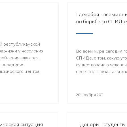
1 декабря - всемирн
по борьбе со СПИДо
ий республиканской
а жизни у населения
Во всем мире сегодня г
ебления алкоголя,
СПИДе, о том, какую уг
и проведения
существованию человеч
ашкирского центра
несет эта глобальная э
вали
браз жизни».
28 ноября 2011
ческая ситуация
Доноры - студенты