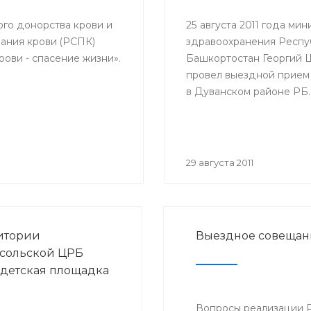
елей и благополучия
с повесткой: «Об
ого донорства крови и
25 августа 2011 года мин
логической ситуации
ания крови (РСПК)
здравоохранения Респу
у и ОРВИ и начале
ови - спасение жизни».
Башкортостан Георгий
ной кампании против
провел выездной прием
эпидсезон 2011-2012
в Дуванском районе РБ.
29 августа 2011
итории
Выездное совещан
сольской ЦРБ
 детская площадка
Вопросы реализации 