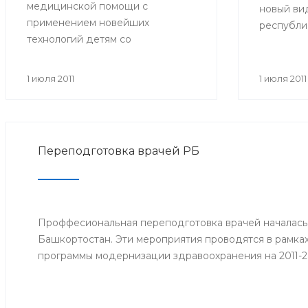
медицинской помощи с
новый вид
применением новейших
республи
технологий детям со
больничн
злокачественными
образца. 
новообразованиями. В
прежних:
1 июля 2011
1 июля 2011
совещании приняли участие
имеют фор
министр здравоохранения РБ и
желтые по
сотрудники отдела охраны
центре р
здоровья материнства и детства
Фонда со
Переподготовка врачей РБ
Министерства здравоохранения
кроме тог
РБ. Встреча состоялась 29 июня.
которые 
работодат
дата прие
Проффесиональная переподготовка врачей началась
страхово
Башкортостан. Эти мероприятия проводятся в рамка
заработок
программы модернизации здравоохранения на 2011-2