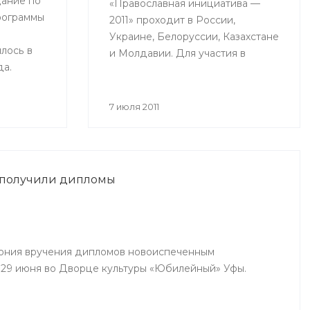
ание по
«Православная инициатива —
рограммы
2011» проходит в России,
Украине, Белоруссии, Казахстане
лось в
и Молдавии. Для участия в
да.
конкурсе принимаются проекты
ринимали
действующих социальных
рства
программ, с помощью которых
7 июля 2011
авы
происходит объединение
й,
общества вокруг православных
дители
ценностей.
ий
 получили дипломы
инского,
чинского
ония вручения дипломов новоиспеченным
29 июня во Дворце культуры «Юбилейный» Уфы.