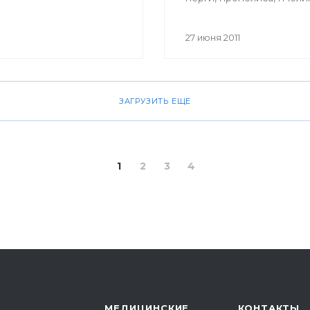
маточного молочка, пче
яда, воска можно и в Уф
27 июня 2011
ЗАГРУЗИТЬ ЕЩЕ
1
2
3
4
МЕДИЦИНСКИЕ
КОНТАКТЫ