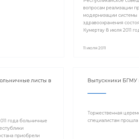
Республиканское совещ
вопросам реализации п
модернизации системы
здравоохранения состоя
Кумертау 8 июля 2011 го
Участие в совещании п
представители Министе
11 июля 2011
здравоохранения РБ, гл
районных администраци
главные врачи и руково
медицинских учрежден
ольничные листы в
Выпускники БГМУ
Мелеузовского, Зианчур
Куюргазинского и Кугар
районов Республики
Башкортостан.
Торжественная церем
специалистам прошла 
2011 года больничные
Республики
стана приобрели