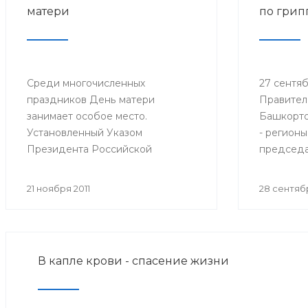
матери
по грип
Среди многочисленных
27 сентябр
праздников День матери
Правител
занимает особое место.
Башкорто
Установленный Указом
- регионы
Президента Российской
председа
Федерации № 120 от 30 января
санитарн
1998 года, он празднуется в
Федераци
21 ноября 2011
28 сентябр
последнее воскресенье ноября,
Федераль
воздавая должное материнскому
надзору 
труду и их бескорыстной жертве
потребит
ради блага своих детей.
Онищенко
В капле крови - спасение жизни
селектор
Федераль
надзору 