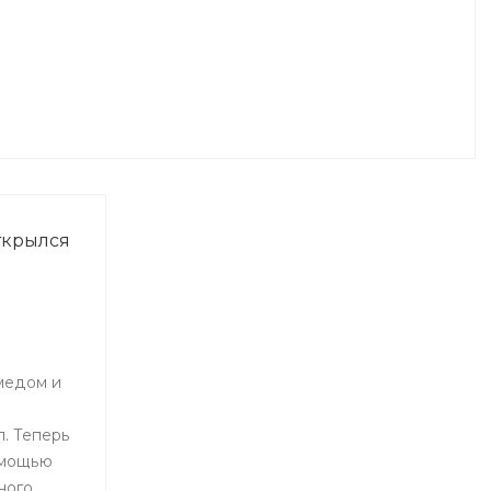
ткрылся
медом и
. Теперь
омощью
ного