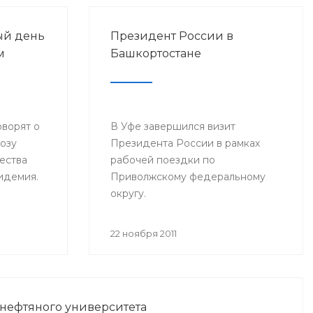
ый день
Президент России в
м
Башкортостане
оворят о
В Уфе завершился визит
розу
Президента России в рамках
ества
рабочей поездки по
пидемия.
Приволжскому федеральному
округу.
22 ноября 2011
 нефтяного университета