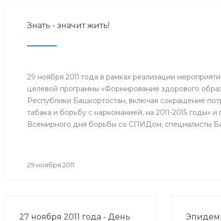
Знать - значит жить!
29 ноября 2011 года в рамках реализации мероприят
целевой программы «Формирование здорового образ
Республики Башкортостан, включая сокращение потр
табака и борьбу с наркоманией, на 2011-2015 годы» 
Всемирного дня борьбы со СПИДом, специалисты Б
медицинской профилактики Минздрава РБ организо
межведомственную акцию «Мы выбираем здоровый о
29 ноября 2011
27 ноября 2011 года - День
Эпидеми