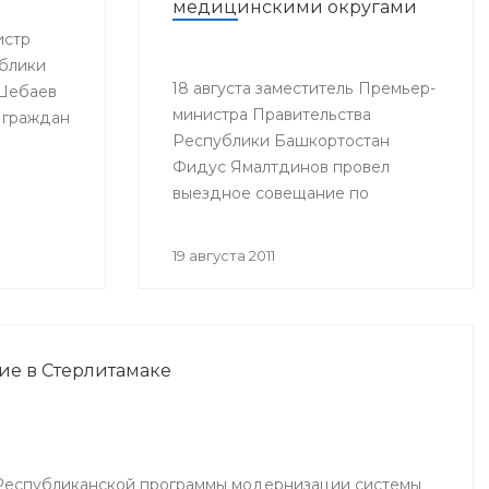
медицинскими округами
истр
блики
18 августа заместитель Премьер-
 Шебаев
министра Правительства
 граждан
Республики Башкортостан
Фидус Ямалтдинов провел
выездное совещание по
вопросам реализации
Программы модернизации
19 августа 2011
здравоохранения Республики
Башкортостан на 2011-2012 годы.
ие в Стерлитамаке
Республиканской программы модернизации системы