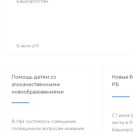
Башкортостан.
12 июля 2011
Помощь детям со
Новые б
злокачественными
РБ
новообразованиями
С 1 июля 
В Уфе состоялось совещание,
листы в 
посвященное вопросам оказания
Башкорто