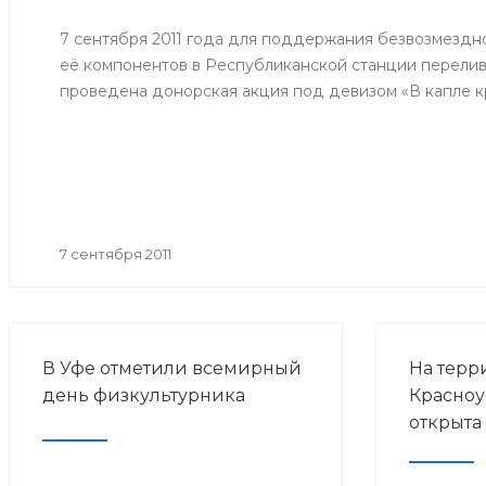
потребит
человека 
7 сентября 2011 года для поддержания безвозмездн
эпидемио
её компонентов в Республиканской станции перелив
по грипп
проведена донорская акция под девизом «В капле кр
прививоч
гриппа в 
годов».
7 сентября 2011
В Уфе отметили всемирный
На терр
день физкультурника
Красноу
открыта