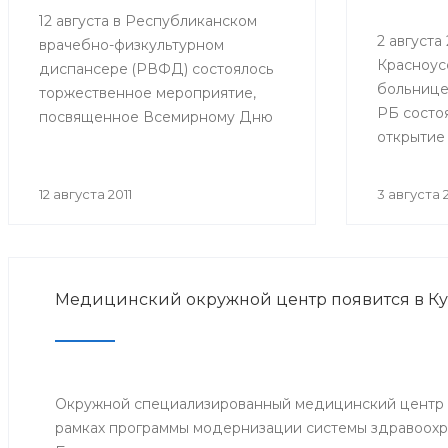
12 августа в Республиканском
2 августа 2
врачебно-физкультурном
Красноус
диспансере (РВФД) состоялось
больнице
торжественное мероприятие,
РБ состо
посвященное Всемирному Дню
открытие
физкультурника. В мероприятии
оборудов
приняли участие представители
в детско
Министерства здравоохранения
12 августа 2011
3 августа 2
Республики Башкортостан,
руководство и медицинский
персонал РВФД, представители
Центра развития спорта г.Уфы,
Медицинский окружной центр появится в К
известные спортсмены
республики, а также дети и их
родители.
Окружной специализированный медицинский центр о
рамках программы модернизации системы здравоохр