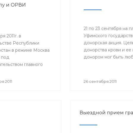
пу и ОРВИ
21 по 23 сентября на
Уфимского государств
я 2011г. в
донорская акция. Цел
ьстве Республики
донорства крови и ее
стан в режиме Москва
донором мог быть люб
 под
состоянию здоровья.
тельством главного
ого врача Российской
и, руководителя
я 2011
26 сентября 2011
ной службы по
в сфере защиты прав
елей Геннадия
 состоялось
Выездной прием гр
ное совещание
ной службы по
в сфере защиты прав