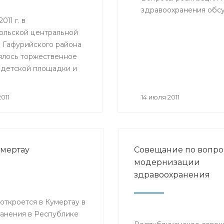
здравоохранения обсу
011 г. в
ольской центральной
 Гафурийского района
ялось торжественное
 детской площадки и
анной игровой комнаты
м отделении.
011
14 июля 2011
умертау
Совещание по вопро
модернизации
здравоохранения
ткроется в Кумертау в
анения в Республике