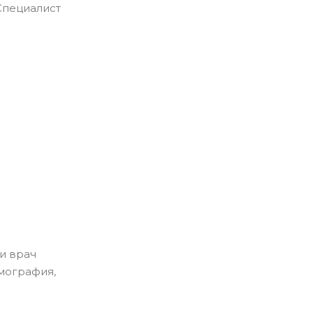
Специалист
и врач
мография,