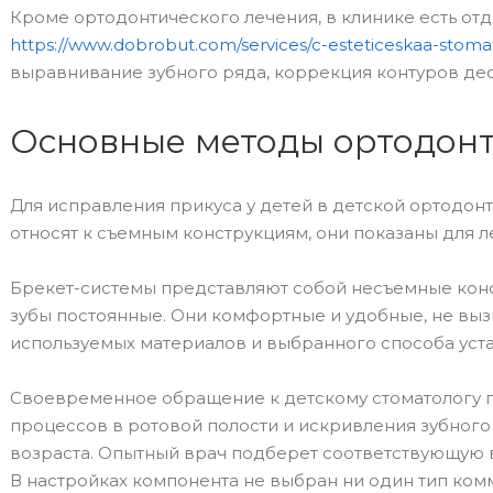
Кроме ортодонтического лечения, в клинике есть от
https://www.dobrobut.com/services/c-esteticeskaa-stoma
выравнивание зубного ряда, коррекция контуров десн
Основные методы ортодонт
Для исправления прикуса у детей в детской ортодонт
относят к съемным конструкциям, они показаны для ле
Брекет-системы представляют собой несъемные конст
зубы постоянные. Они комфортные и удобные, не выз
используемых материалов и выбранного способа уст
Своевременное обращение к детскому стоматологу п
процессов в ротовой полости и искривления зубног
возраста. Опытный врач подберет соответствующую в
В настройках компонента не выбран ни один тип ко