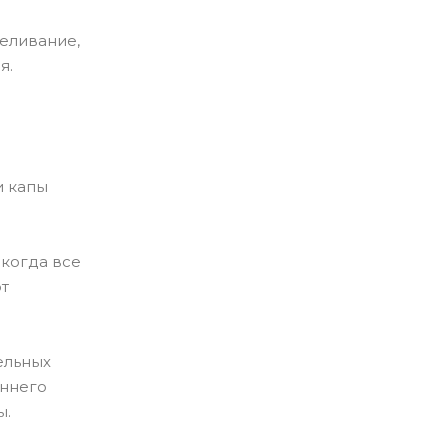
еливание,
я.
и капы
 когда все
от
ельных
аннего
ы.