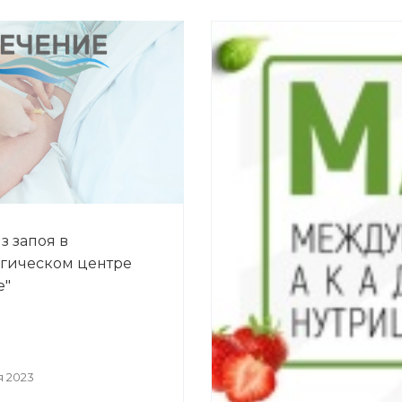
з запоя в
гическом центре
е"
я 2023