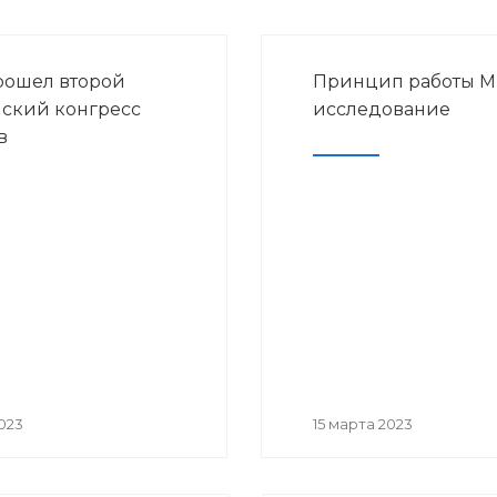
рошел второй
Принцип работы МРТ
ский конгресс
исследование
в
023
15 марта 2023