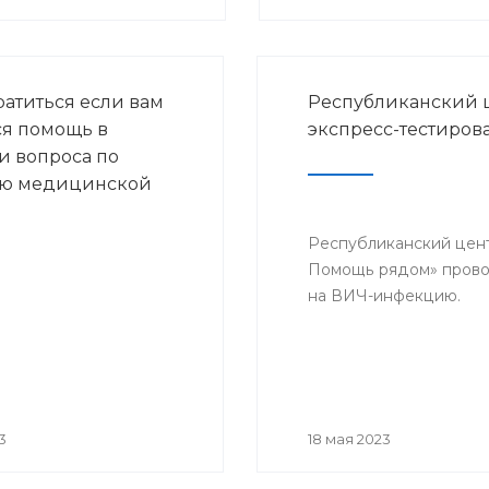
ратиться если вам
Республиканский 
ся помощь в
экспресс-тестиро
 вопроса по
ию медицинской
Республиканский цент
Помощь рядом» провод
на ВИЧ-инфекцию.
3
18 мая 2023