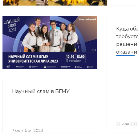
Куда об
требует
решении
оказан
помощи
Научный слэм в БГМУ
22 мая 202
7 октября 2023