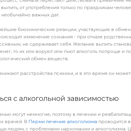
процесс: сначала перестают действовать привычные н
 выпить, от употребления только по праздникам челов
х необычайно важных дат.
нейшие биохимические реакции, участвующие в обмен
роисходит изменение сознания - при отказе родственн
ессивным, не сдерживает себя. Желание выпить станов
денег, то их или воруют или пьют алкоголь попроще и 
тологический обмен веществ.
зникают расстройства психики, и в это время он може
ься с алкогольной зависимостью
знью могут немногие, поэтому в лечении и реабилитац
х врачей. В
Перми лечение алкоголизма
проводится в
ощи людям, с проблемами наркомании и алкоголизма. 