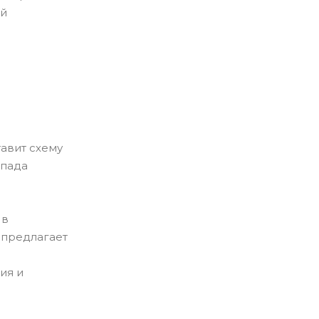
ей
тавит схему
спада
 в
 предлагает
ия и