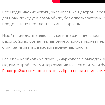
Все медицинские услуги, оказываемые Центром, пре
дом, они приедут в автомобиле, без оплознавательны
пределы и не передается в иные органы.
Имейте ввиду, что алкогольная интоксикация опасна 
расстройство сознания, например, психоз, может пе
стоит затягивать с вызовом врача-нарколога.
Если вам необходима помощь нарколога в выведении
людям, с проблемами наркомании и алкоголизма и бу
В настройках компонента не выбран ни один тип ко
НАЗАД К СПИСКУ