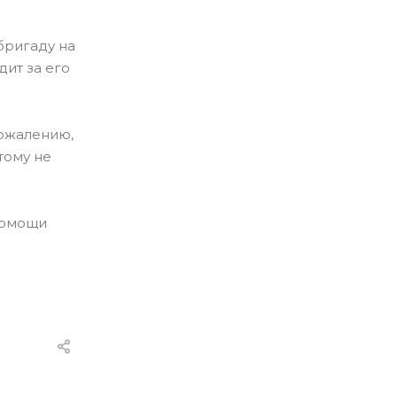
бригаду на
дит за его
сожалению,
тому не
помощи