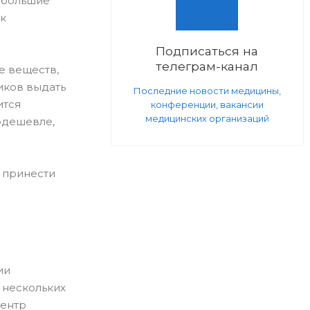
ебольшие
ек
Подписаться на
телеграм-канал
е веществ,
иков выдать
Последние новости медицины,
ится
конференции, вакансии
медицинских организаций
подешевле,
т принести
ии
 нескольких
Центр