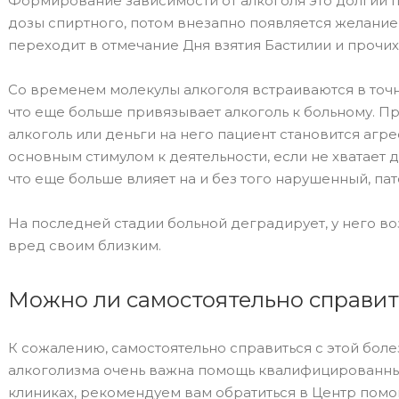
Формирование зависимости от алкоголя это долгий 
дозы спиртного, потом внезапно появляется желание
переходит в отмечание Дня взятия Бастилии и прочи
Со временем молекулы алкоголя встраиваются в точ
что еще больше привязывает алкоголь к больному. П
алкоголь или деньги на него пациент становится агр
основным стимулом к деятельности, если не хватает 
что еще больше влияет на и без того нарушенный, па
На последней стадии больной деградирует, у него во
вред своим близким.
Можно ли самостоятельно справит
К сожалению, самостоятельно справиться с этой боле
алкоголизма очень важна помощь квалифицированны
клиниках, рекомендуем вам обратиться в Центр пом