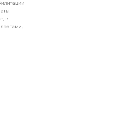
билитации
аты.
с, в
оллегами,