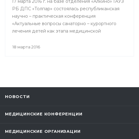
17 марта 2016 г. на базе отделения «Алкино» ГАУЗ
РБ ДПС «Толпар» состоялась республиканская
научно – практическая конференция
«Актуальные вопросы санаторно – курортного
лечения детей как этапа медицинской
реабилитации в противотуберкулезном
санатории», посвященная 80 – летнему юбилею
18 марта 2016
Государственного автономного учреждения
здравоохранения РБ Детский
противотуберкулезный санаторий «Толпар»
НОВОСТИ
МЕДИЦИНСКИЕ КОНФЕРЕНЦИИ
МЕДИЦИНСКИЕ ОРГАНИЗАЦИИ