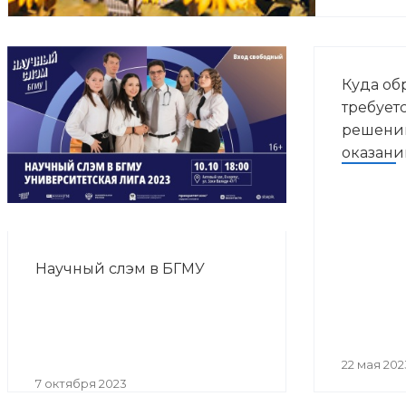
Куда об
требует
решении
оказан
помощи
Научный слэм в БГМУ
22 мая 202
7 октября 2023