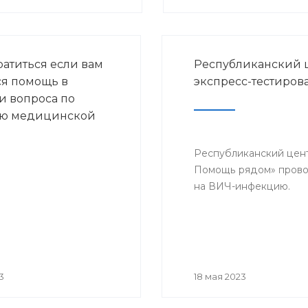
ратиться если вам
Республиканский 
ся помощь в
экспресс-тестиро
 вопроса по
ию медицинской
Республиканский цент
Помощь рядом» провод
на ВИЧ-инфекцию.
3
18 мая 2023