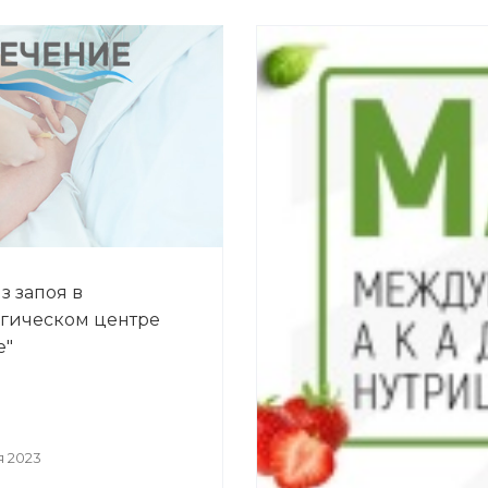
з запоя в
гическом центре
е"
я 2023