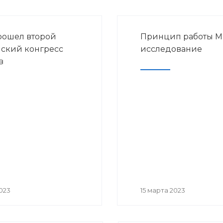
рошел второй
Принцип работы МРТ
ский конгресс
исследование
в
023
15 марта 2023