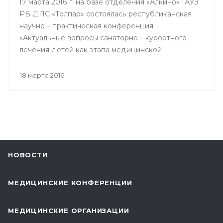
17 марта 2016 г. на базе отделения «Алкино» ГАУЗ
РБ ДПС «Толпар» состоялась республиканская
научно – практическая конференция
«Актуальные вопросы санаторно – курортного
лечения детей как этапа медицинской
реабилитации в противотуберкулезном
санатории», посвященная 80 – летнему юбилею
18 марта 2016
Государственного автономного учреждения
здравоохранения РБ Детский
противотуберкулезный санаторий «Толпар»
НОВОСТИ
МЕДИЦИНСКИЕ КОНФЕРЕНЦИИ
МЕДИЦИНСКИЕ ОРГАНИЗАЦИИ