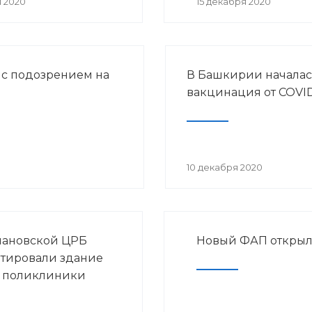
я 2020
15 декабря 2020
 с подозрением на
В Башкирии началас
вакцинация от COVID
10 декабря 2020
мановской ЦРБ
Новый ФАП открыл
тировали здание
 поликлиники