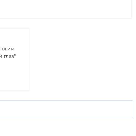
логии
 глаз"