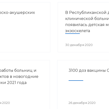
рско-акушерских
В Республиканской 
клинической больн
появилась детская 
экзоскелета
30 декабря 2020
работы больниц и
3100 доз вакцины 
ктов в новогодние
ки 2021 года
я 2020
26 декабря 2020