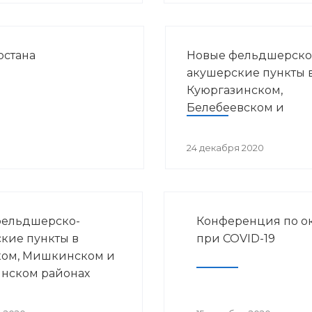
остана
Новые фельдшерско
акушерские пункты 
Куюргазинском,
Белебеевском и
Гафурийском район
24 декабря 2020
фельдшерско-
Конференция по о
кие пункты в
при COVID-19
ком, Мишкинском и
нском районах