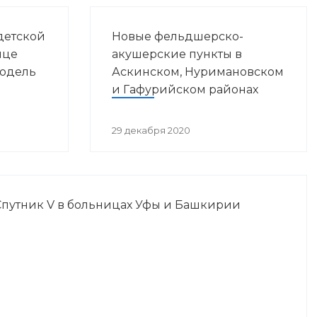
детской
Новые фельдшерско-
ице
акушерские пункты в
модель
Аскинском, Нуримановском
и Гафурийском районах
29 декабря 2020
Спутник V в больницах Уфы и Башкирии