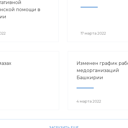
тативной
нской помощи в
ии
022
17 марта 2022
азах
Изменен график раб
медорганизаций
Башкирии
4 марта 2022
ЗАГРУЗИТЬ ЕЩЕ