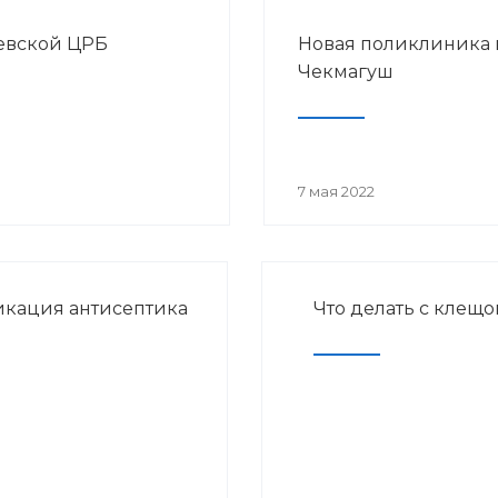
еевской ЦРБ
Новая поликлиника 
Чекмагуш
7 мая 2022
кация антисептика
Что делать с клещо