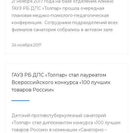
21 ноября 2017 года на базе отделения Алкино
ГАУЗ РБ ДПС «Толпар» прошла очередная
плановая медико-психолого-педагогическая
конференция. Сотрудники подразделений всех
филиалов санатория собрались в актовом зале
для того, чтобы обсудить насущные проблемы
учреждения и подумать над оптимальными
24 ноября 2017
путями их разрешения.
ГАУЗ РБ ДПС «Толпар» стал лауреатом
Всероссийского конкурса «100 лучших
товаров России»
Детский противотуберкулезный санаторий
«Толпар» стал дипломантом конкурса «100 лучших
товаров России» в номинации «Санаторно –