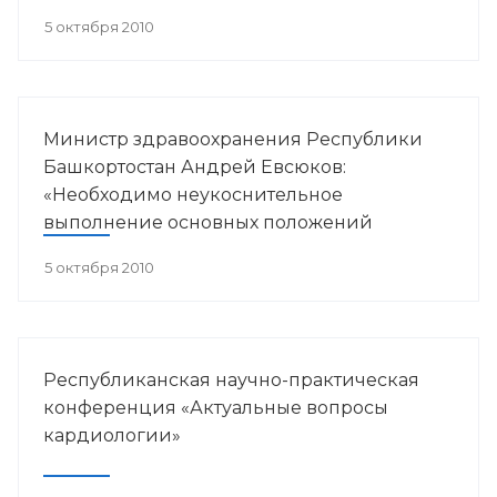
в пульмонологии».
5 октября 2010
Министр здравоохранения Республики
Башкортостан Андрей Евсюков:
«Необходимо неукоснительное
выполнение основных положений
антинаркотической Стратегии»
5 октября 2010
Республиканская научно-практическая
конференция «Актуальные вопросы
кардиологии»