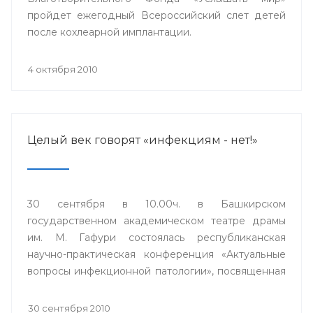
пройдет ежегодный Всероссийский слет детей
после кохлеарной имплантации.
4 октября 2010
Целый век говорят «инфекциям - нет!»
30 сентября в 10.00ч. в Башкирском
государственном академическом театре драмы
им. М. Гафури состоялась республиканская
научно-практическая конференция «Актуальные
вопросы инфекционной патологии», посвященная
100-летию инфекционной клинической больницы
№4 города Уфы.
30 сентября 2010