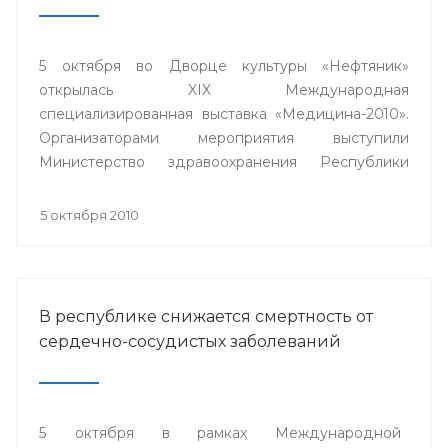
5 октября во Дворце культуры «Нефтяник»
открылась XIX Международная
специализированная выставка «Медицина-2010».
Организаторами мероприятия выступили
Министерство здравоохранения Республики
Башкортостан, Выставочный центр «БашЭКСПО»,
ГУП «Медтехника» РБ при содействии Торгово-
5 октября 2010
промышленной палаты республики.
В республике снижается смертность от
сердечно-сосудистых заболеваний
5 октября в рамках Международной