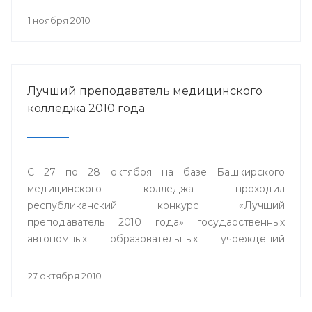
1 ноября 2010
Лучший преподаватель медицинского
колледжа 2010 года
С 27 по 28 октября на базе Башкирского
медицинского колледжа проходил
республиканский конкурс «Лучший
преподаватель 2010 года» государственных
автономных образовательных учреждений
среднего профессионального образования
Министерства здравоохранения Республики
27 октября 2010
Башкортостан.