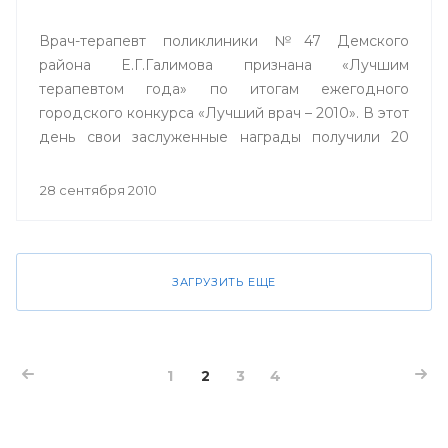
Врач-терапевт поликлиники №47 Демского
района Е.Г.Галимова признана «Лучшим
терапевтом года» по итогам ежегодного
городского конкурса «Лучший врач – 2010». В этот
день свои заслуженные награды получили 20
лучших врачей города Уфы, и по традиции
конкурса, проходящего в столице вот уже в
28 сентября 2010
девятый раз, один из них получил ключи от
двухкомнатной квартиры.
ЗАГРУЗИТЬ ЕЩЕ
1
2
3
4