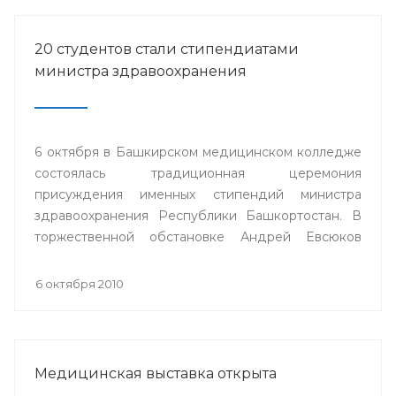
20 студентов стали стипендиатами
министра здравоохранения
6 октября в Башкирском медицинском колледже
состоялась традиционная церемония
присуждения именных стипендий министра
здравоохранения Республики Башкортостан. В
торжественной обстановке Андрей Евсюков
вручил 20 студентам из восьми медицинских
колледжей республики дипломы о присуждении
6 октября 2010
стипендии.
Медицинская выставка открыта