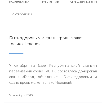
кохлеарных имплантов специалистами
сурдопедагогами, аудиологами из
Великобритании, Германии, специалистами ФГУ
8 октября 2010
НКЦ оториноларингологии г.Москвы и Адвенсет
Бионикс Европа.
Быть здоровым и сдать кровь может
только Человек!
7 октября на базе Республиканской станции
переливания крови (РСПК) состоялась донорская
акция «Город, объединись. Быть здоровым и
сдать кровь может только Человек!».
7 октября 2010