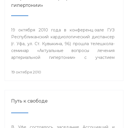
гипертонии»
19 октября 2010 года в конференц-зале ГУЗ
Республиканский кардиологический диспансер
(г. Уфа, ул. Ст. Кувыкина, 96) прошла телешкола-
семинар «Актуальные вопросы лечения
артериальной гипертонии» с участием
телемедицинских центров гг. Сибай.
Стерлитамак, Дюртюли.
19 октября 2010
Путь к свободе
В Уфе состоялось заседание Ассоциаций и