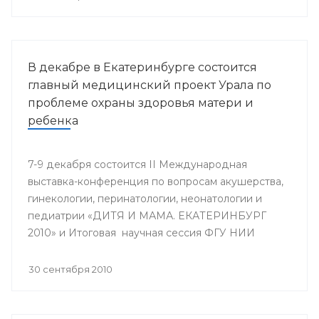
В декабре в Екатеринбурге состоится
главный медицинский проект Урала по
проблеме охраны здоровья матери и
ребенка
7-9 декабря состоится II Международная
выставка-конференция по вопросам акушерства,
гинекологии, перинатологии, неонатологии и
педиатрии «ДИТЯ И МАМА. ЕКАТЕРИНБУРГ
2010» и Итоговая научная сессия ФГУ НИИ
ОММ и кафедры акушерства и гинекологии ФУВ
УГМА, посвященная 25-летию кафедры.
30 сентября 2010