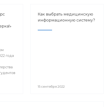
урс
Как выбрать медицинскую
информационную систему?
ерка!»
ом
022 года
терства
студентов
15 сентября 2022
изаций
ьного