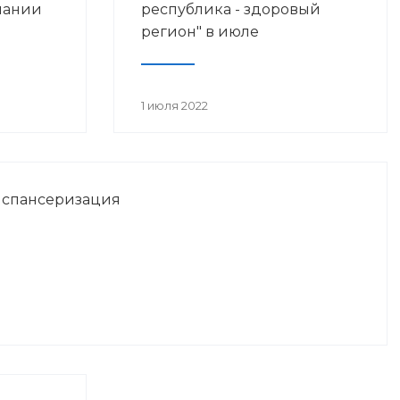
мании
республика - здоровый
регион" в июле
1 июля 2022
испансеризация