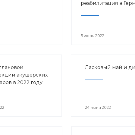
реабилитация в Гер
5 июля 2022
плановой
Ласковый май и д
екции акушерских
аров в 2022 году
22
24 июня 2022