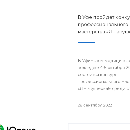
В Уфе пройдет конк
профессионального
мастерства «Я – акуш
В Уфимском медицинск
колледже 4-5 октября 2
состоится конкурс
профессионального мас
«Я – акушерка!» среди 
средних медицинских и
фармацевтических
28 сентября 2022
образовательных орган
Приволжского федерал
округа.