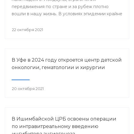
передвижения по стране и за рубеж плотно
вошли в нашу жизнь. В условиях эпидемии крайне
важно знать - заражен ли человек
коронавирусной инфекцией, ведь даже при
22 октября 2021
простом носительстве человек с covid-19
способен к заражению окружающих.
В Уфе в 2024 году откроется центр детской
онкологии, гематологии и хирургии
20 октября 2021
В Ишимбайской ЦРБ освоены операции
по интравитреальному введению
ингибитора ангиогенеза