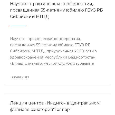
Научно – практическая конференция,
посвященная 55-летнему юбилею ГБУЗ РБ
Сибайский МПТД
Научно – практическая конференция,
посвященная 55-летнему юбилею ГБУЗ РБ
Сибайский МПТД , приуроченная к 100-летию
здравоохранения Республики Башкортостан
«Вклад фтизиатрической службы Зауралья в
борьбе с туберкулезом» состоялась 28.06.2019
года в городе Сибай.
1 июля 2019
Лекция центра «Индиго» в Центральном
филиале санатория"Толпар"