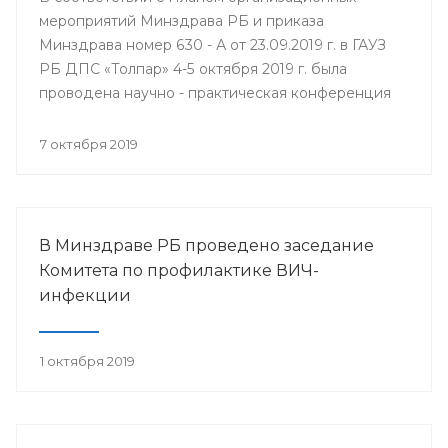
мероприятий Минздрава РБ и приказа
Минздрава номер 630 - А от 23.09.2019 г. в ГАУЗ
РБ ДПС «Толпар» 4-5 октября 2019 г. была
проводена научно - практическая конференция
«Актуальные вопросы санаторно - курортного
лечения в детских противотуберкулёзных
7 октября 2019
санаториях Приволжского федерального округа»
В Минздраве РБ проведено заседание
Комитета по профилактике ВИЧ-
инфекции
1 октября 2019