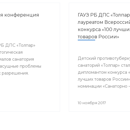
ая конференция
ГАУЗ РБ ДПС «Толпар
лауреатом Всеросси
конкурса «100 лучши
товаров России»
 РБ ДПС «Толпар»
гогическая
Детский противотуберк
алов санатория
санаторий «Толпар» стал
 насущные проблемы
дипломантом конкурса 
х разрешения.
лучших товаров России»
номинации «Санаторно 
курортная помощь»
10 ноября 2017