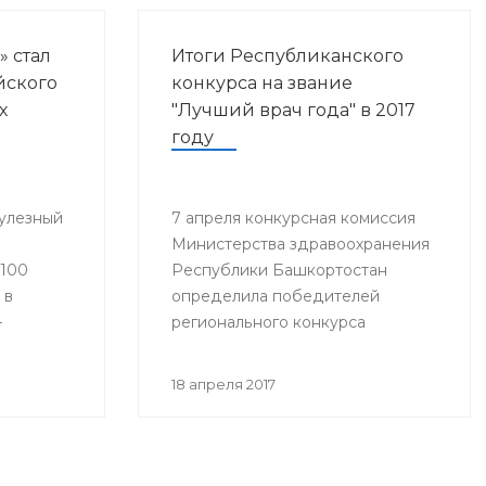
» стал
Итоги Республиканского
йского
конкурса на звание
х
"Лучший врач года" в 2017
году
улезный
7 апреля конкурсная комиссия
Министерства здравоохранения
«100
Республики Башкортостан
 в
определила победителей
–
регионального конкурса
«Лучший врач года».
18 апреля 2017