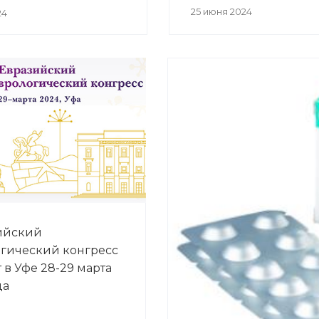
25 июня 2024
24
зийский
гический конгресс
 в Уфе 28-29 марта
да