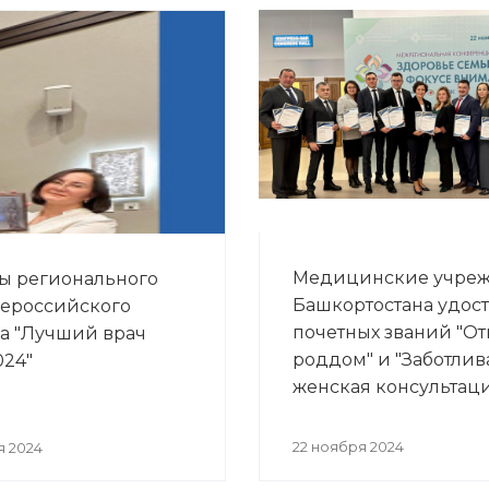
Медицинские учре
ы регионального
Башкортостана удос
сероссийского
почетных званий "О
а "Лучший врач
роддом" и "Заботлив
024"
женская консультац
22 ноября 2024
я 2024