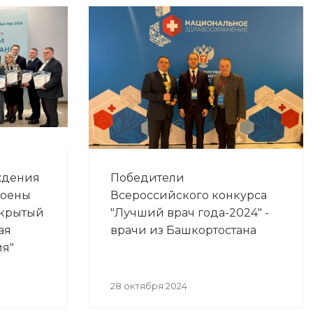
ждения
Победители
тоены
Всероссийского конкурса
ткрытый
"Лучший врач года-2024" -
ая
врачи из Башкортостана
ия"
28 октября 2024