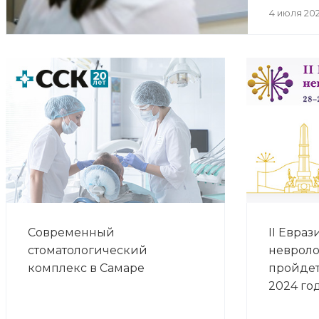
4 июля 20
Современный
II Евра
стоматологический
невроло
комплекс в Самаре
пройдет
2024 го