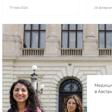
17 мая 2024
26 феврал
Медици
в Австр