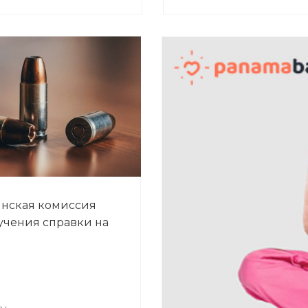
нская комиссия
учения справки на