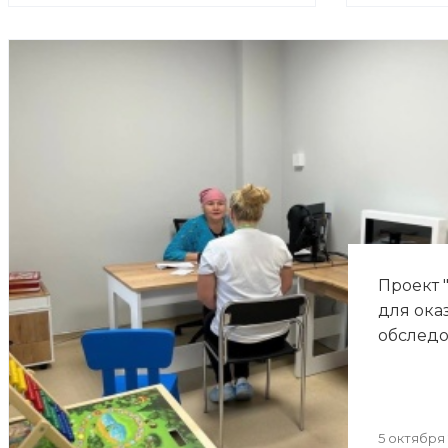
Проект 
для ока
обследо
5 октября