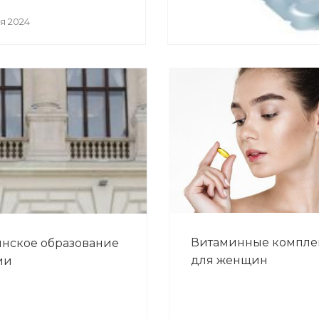
я 2024
Витаминные компле
нское образование
для женщин
ии