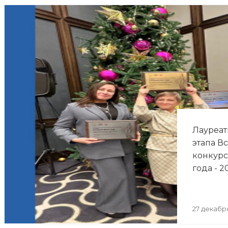
Лауреат
этапа В
конкурс
года - 2
27 декабр