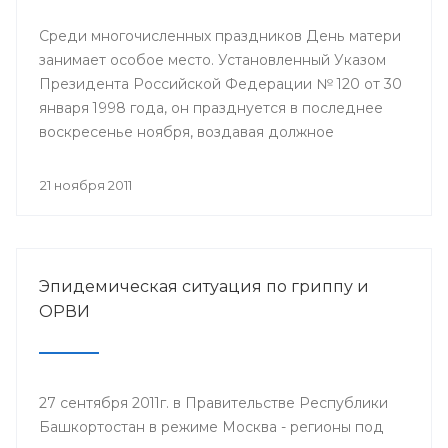
Среди многочисленных праздников День матери
занимает особое место. Установленный Указом
Президента Российской Федерации № 120 от 30
января 1998 года, он празднуется в последнее
воскресенье ноября, воздавая должное
материнскому труду и их бескорыстной жертве
ради блага своих детей.
21 ноября 2011
Эпидемическая ситуация по гриппу и
ОРВИ
27 сентября 2011г. в Правительстве Республики
Башкортостан в режиме Москва - регионы под