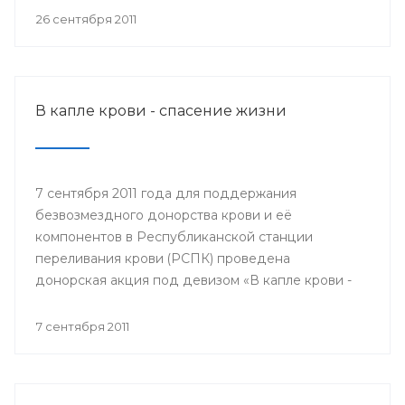
мобильном пункте заготовки крови донором мог
26 сентября 2011
быть любой желающий, при отсутствии
противопоказаний по состоянию здоровья.
В капле крови - спасение жизни
7 сентября 2011 года для поддержания
безвозмездного донорства крови и её
компонентов в Республиканской станции
переливания крови (РСПК) проведена
донорская акция под девизом «В капле крови -
спасение жизни».
7 сентября 2011