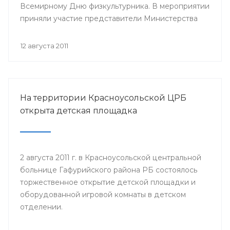
Всемирному Дню физкультурника. В мероприятии
приняли участие представители Министерства
здравоохранения Республики Башкортостан,
руководство и медицинский персонал РВФД,
12 августа 2011
представители Центра развития спорта г.Уфы,
известные спортсмены республики, а также дети
и их родители.
На территории Красноусольской ЦРБ
открыта детская площадка
2 августа 2011 г. в Красноусольской центральной
больнице Гафурийского района РБ состоялось
торжественное открытие детской площадки и
оборудованной игровой комнаты в детском
отделении.