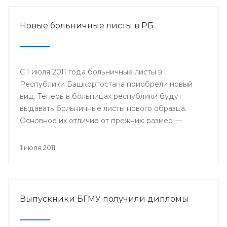
Новые больничные листы в РБ
С 1 июля 2011 года больничные листы в
Республики Башкортостана приобрели новый
вид. Теперь в больницах республики будут
выдавать больничные листы нового образца.
Основное их отличие от прежних: размер —
бланки имеют формат А4, цвет — светло-желтые
поля на голубом поле, в центре размещается
1 июля 2011
логотип Фонда социального страхования; кроме
того, добавлены поля, которые будет заполнять
сам работодатель: место работы, дата приема на
работу, страховой стаж и средний заработок.
Выпускники БГМУ получили дипломы