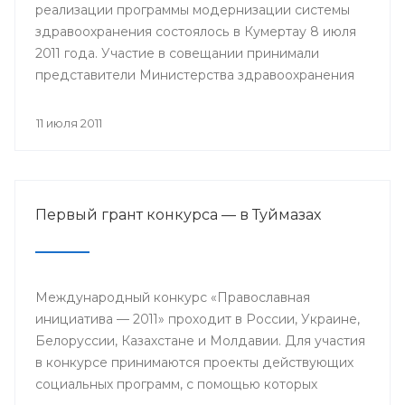
реализации программы модернизации системы
здравоохранения состоялось в Кумертау 8 июля
2011 года. Участие в совещании принимали
представители Министерства здравоохранения
РБ, главы районных администраций, главные
врачи и руководители медицинских учреждений
11 июля 2011
Мелеузовского, Зианчуринского, Куюргазинского
и Кугарчинского районов Республики
Башкортостан.
Первый грант конкурса — в Туймазах
Международный конкурс «Православная
инициатива — 2011» проходит в России, Украине,
Белоруссии, Казахстане и Молдавии. Для участия
в конкурсе принимаются проекты действующих
социальных программ, с помощью которых