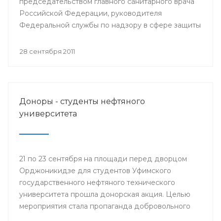
председательством главного санитарного врача
Российской Федерации, руководителя
Федеральной службы по надзору в сфере защиты
прав потребителей Геннадия Онищенко
состоялось селекторное совещание
28 сентября 2011
Федеральной службы по надзору в сфере защиты
прав потребителей и благополучия человека с
повесткой: «Об эпидемиологической ситуации по
гриппу и ОРВИ и начале прививочной кампании
Доноры - студенты нефтяного
против гриппа в эпидсезон 2011-2012 годов».
университета
21 по 23 сентября на площади перед дворцом
Орджоникидзе для студентов Уфимского
государственного нефтяного технического
университета прошла донорская акция. Целью
мероприятия стала пропаганда добровольного
донорства крови и ее компонентов. На