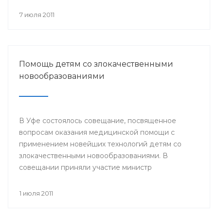
происходит объединение общества вокруг
православных ценностей.
7 июля 2011
Помощь детям со злокачественными
новообразованиями
В Уфе состоялось совещание, посвященное
вопросам оказания медицинской помощи с
применением новейших технологий детям со
злокачественными новообразованиями. В
совещании приняли участие министр
здравоохранения РБ и сотрудники отдела
охраны здоровья материнства и детства
1 июля 2011
Министерства здравоохранения РБ. Встреча
состоялась 29 июня.