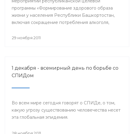
мероприятий республиканской целевой
программы «Формирование здорового образа
жизни у населения Республики Башкортостан,
включая сокращение потребления алкоголя,
табака и борьбу с наркоманией, на 2011-2015
годы» и проведения Всемирного дня борьбы со
29 ноября 2011
СПИДом, специалисты Башкирского центра
медицинской профилактики Минздрава РБ
организовали межведомственную акцию «Мы
выбираем здоровый образ жизни».
1 декабря - всемирный день по борьбе со
СПИДом
Во всем мире сегодня говорят о СПИДе, о том,
какую угрозу существованию человечества несет
эта глобальная эпидемия.
28 ноября 2011