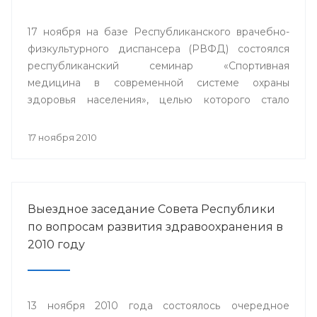
17 ноября на базе Республиканского врачебно-
физкультурного диспансера (РВФД) состоялся
республиканский семинар «Спортивная
медицина в современной системе охраны
здоровья населения», целью которого стало
совершенствование врачебно-физкультурной
службы.
17 ноября 2010
Выездное заседание Совета Республики
по вопросам развития здравоохранения в
2010 году
13 ноября 2010 года состоялось очередное