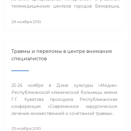
телемедицинских центров городов Белорецка,
Сибая, Стерлитамака и близлежащих районов
республики.
29 ноября 2010
Травмы и переломы в центре внимания
специалистов
25-26 ноября в Доме культуры «Медик»
Республиканской клинической больницы имени
Г.Г. Куватова проходила Республиканская
конференция «Современное хирургическое
лечение множественной и сочетанной травмы».
25 ноября 2010