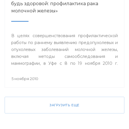
будь здоровой: профилактика рака
молочной железы»
В целях совершенствования профилактической
работы по раннему выявлению предопухолевых и
опухолевых заболеваний молочной железы,
включая методы самообследования и
маммографии, в Уфе с 8 по 19 ноября 2010 г.
пройдет акция «Проверь себя и будь здоровой:
профилактика рака молочной железы».
5 ноября 2010
ЗАГРУЗИТЬ ЕЩЕ