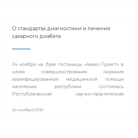
О стандартах диагностики и лечения
сахарного диабета
24 ноября на базе гостиницы «Амакс-Турист» в
целях совершенствования оказания
квалифицированной медицинской помощи
населению республики состоялась
Республиканская научно-практическая
конференция «Стандарты диагностики и
лечения сахарного диабета».
24 ноября 2010