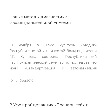
Новые методы диагностики
мочевыделительной системы
10 ноября в Доме культуры «Медик»
Республиканской клинической больницы имени
Г.Г. Куватова состоялся Республиканский
научно-практический семинар по исследованию
мочи «Стандартизация и автоматизация
общеклинических лабораторных методов
исследования».
10 ноября 2010
В Уфе пройдет акция «Проверь себя и