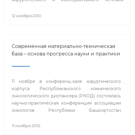
заболеваний роговицы» с международным
участием.
12 ноября 2010
Современная материально-техническая
база – основа прогресса науки и практики
11 ноября в конференц-зале хирургического
корпуса Республиканского клинического
онкологического диспансера (РКОД) состоялась
научно-практическая конференция ассоциации
онкологов Республики Башкортостан
"Материально-техническая база клиники -
основа прогресса онкологической науки и
11 ноября 2010
практики".