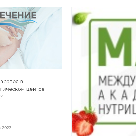
з запоя в
гическом центре
е"
я 2023