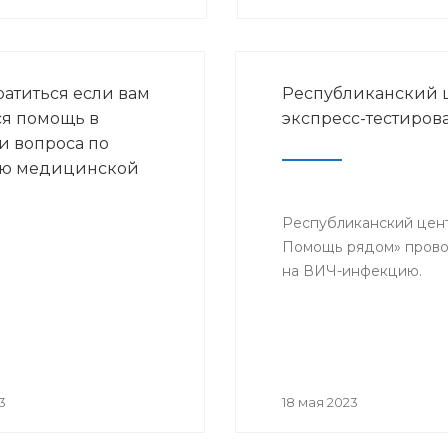
ратиться если вам
Республиканский 
ся помощь в
экспресс-тестиро
 вопроса по
ию медицинской
Республиканский цент
Помощь рядом» провод
на ВИЧ-инфекцию.
3
18 мая 2023