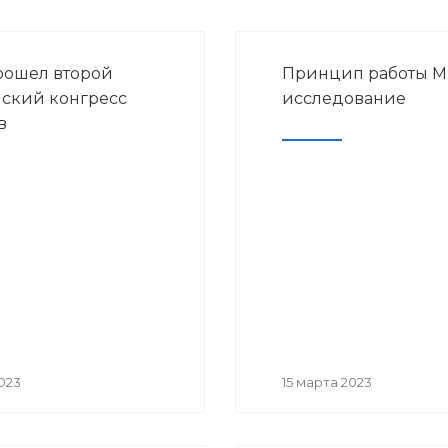
рошел второй
Принцип работы МРТ
ский конгресс
исследование
в
023
15 марта 2023