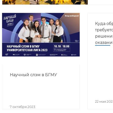
Куда об
требует
решении
оказан
помощи
Научный слэм в БГМУ
22 мая 202
7 октября 2023