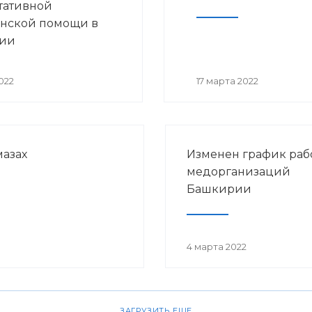
тативной
нской помощи в
ии
022
17 марта 2022
азах
Изменен график раб
медорганизаций
Башкирии
4 марта 2022
ЗАГРУЗИТЬ ЕЩЕ