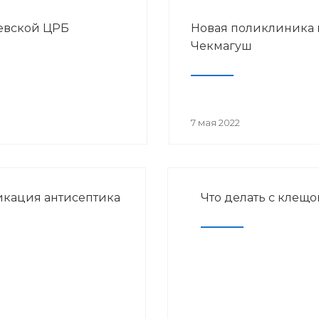
еевской ЦРБ
Новая поликлиника 
Чекмагуш
7 мая 2022
кация антисептика
Что делать с клещо