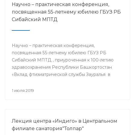
Научно – практическая конференция,
посвященная 55-летнему юбилею ГБУЗ РБ
Сибайский МПТД
Научно – практическая конференция,
посвященная 55-летнему юбилею ГБУЗ РБ
Сибайский МПТД , приуроченная к 100-летию
здравоохранения Республики Башкортостан
«Вклад фтизиатрической службы Зауралья в
борьбе с туберкулезом» состоялась 28.06.2019
года в городе Сибай.
1 июля 2019
Лекция центра «Индиго» в Центральном
филиале санатория"Толпар"