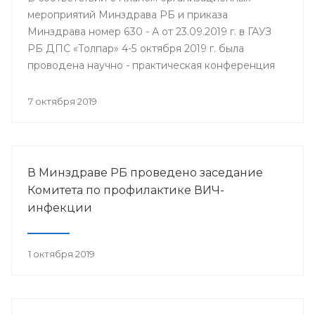
мероприятий Минздрава РБ и приказа
Минздрава номер 630 - А от 23.09.2019 г. в ГАУЗ
РБ ДПС «Толпар» 4-5 октября 2019 г. была
проводена научно - практическая конференция
«Актуальные вопросы санаторно - курортного
лечения в детских противотуберкулёзных
7 октября 2019
санаториях Приволжского федерального округа»
В Минздраве РБ проведено заседание
Комитета по профилактике ВИЧ-
инфекции
1 октября 2019