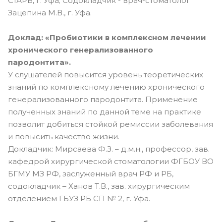
СтАРБ, г. Уфа; Содокладчик - врач-стоматолог
Зацепина М.В., г. Уфа.
Доклад: «Пробиотики в комплексном лечении
хронического генерализованного
пародонтита».
У слушателей повысится уровень теоретических
знаний по комплексному лечению хронического
генерализованного пародонтита. Применение
полученных знаний по данной теме на практике
позволит добиться стойкой ремиссии заболевания
и повысить качество жизни.
Докладчик: Мирсаева Ф.З. – д.м.н., профессор, зав.
кафедрой хирургической стоматологии ФГБОУ ВО
БГМУ МЗ РФ, заслуженный врач РФ и РБ,
содокладчик – Ханов Т.В., зав. хирургическим
отделением ГБУЗ РБ СП № 2, г. Уфа.