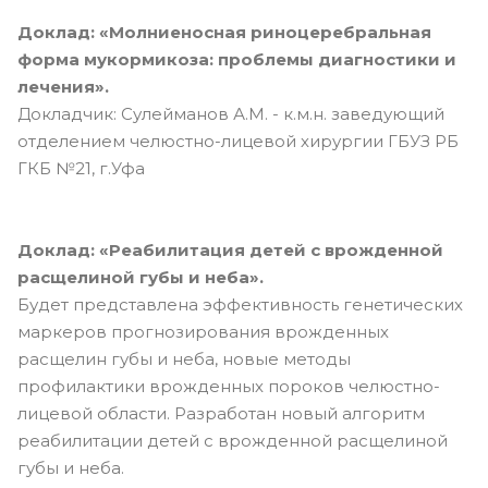
Доклад: «Молниеносная риноцеребральная
форма мукормикоза: проблемы диагностики и
лечения».
Докладчик: Сулейманов А.М. - к.м.н. заведующий
отделением челюстно-лицевой хирургии ГБУЗ РБ
ГКБ №21, г.Уфа
Доклад: «Реабилитация детей с врожденной
расщелиной губы и неба».
Будет представлена эффективность генетических
маркеров прогнозирования врожденных
расщелин губы и неба, новые методы
профилактики врожденных пороков челюстно-
лицевой области. Разработан новый алгоритм
реабилитации детей с врожденной расщелиной
губы и неба.