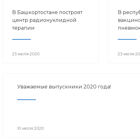
В Башкортостане построят
В респу
центр радионуклидной
вакцин
терапии
пневмо
23 июля 2020
23 июля 2
Уважаемые выпускники 2020 года!
10 июля 2020