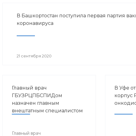
В Башкортостан поступила первая партия вак
коронавируса
21 сентября 2020
Главный врач
В Уфе о
ГБУЗРЦПБСПИДом
корпус 
назначен главным
онкоди
внештатным специалистом
по ВИЧ-инфекции в ПФО
Главный врач