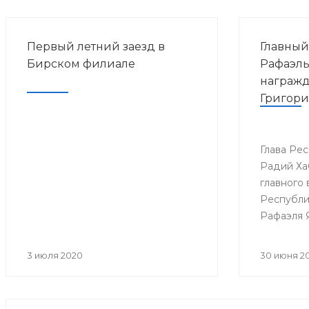
Первый летний заезд в
Главный
Бирском филиале
Рафаэль
награж
Григори
Глава Ре
Радий Ха
главного 
Республи
Рафаэля 
Григория
3 июля 2020
30 июня 2