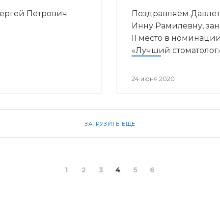
Сергей Петрович
Поздравляем Давлет
Инну Рамилевну, за
II место в номинаци
«Лучший стоматолог
24 июня 2020
ЗАГРУЗИТЬ ЕЩЕ
1
2
3
4
5
6