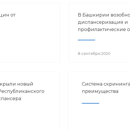
цин от
В Башкирии возобн
диспансеризация и
профилактические 
8 сентября 2020
ткрыли новый
Система скрининга
Республиканского
преимущества
спансера