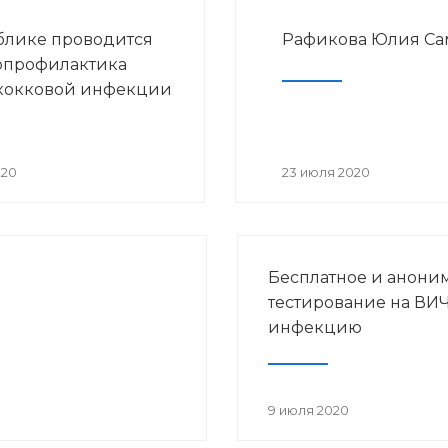
блике проводится
Рафикова Юлия Са
опрофилактика
кокковой инфекции
020
23 июля 2020
Бесплатное и анони
тестирование на ВИЧ
инфекцию
9 июля 2020