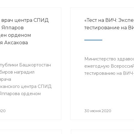
 врач центра СПИД
«Тест на ВИЧ: Эксп
 Яппаров
тестирование на В
ден орденом
я Аксакова
Министерство здраво
спублики Башкортостан
ежегодную Всероссий
биров наградил
тестированию на ВИЧ
врача
канского центра СПИД
Яппарова орденом
 Аксакова
020
30 июня 2020