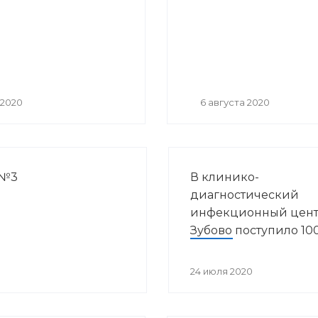
 2020
6 августа 2020
 №3
В клинико-
диагностический
инфекционный цент
Зубово поступило 10
аппаратов искусств
вентиляции легких
24 июля 2020