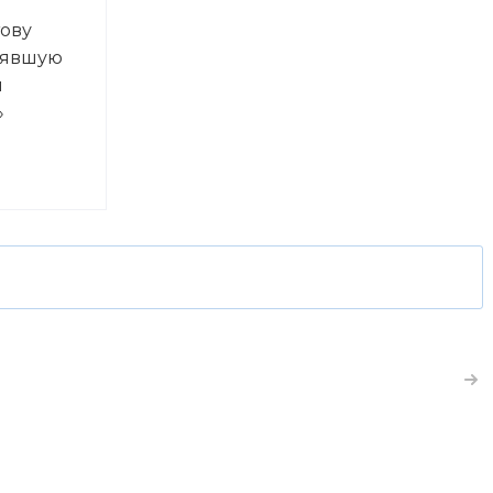
ову
нявшую
и
»