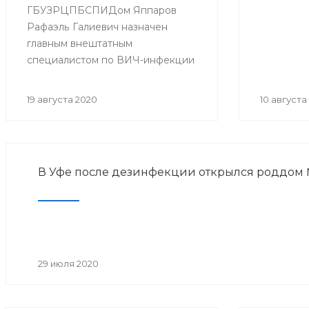
ГБУЗРЦПБСПИДом Яппаров
Рафаэль Галиевич назначен
главным внештатным
специалистом по ВИЧ-инфекции
в Приволжском федеральном
округе приказом министра
19 августа 2020
10 августа
Здравоохранения Российской
федерации Мурашко М.А.
В Уфе после дезинфекции открылся роддом
29 июля 2020