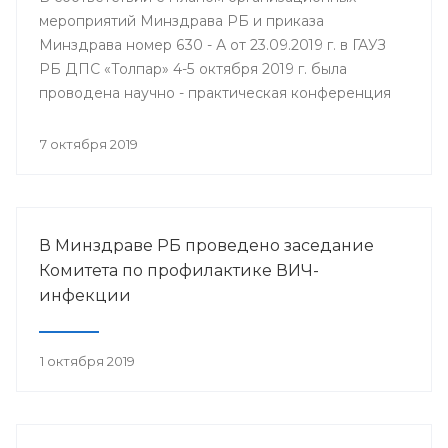
мероприятий Минздрава РБ и приказа
Минздрава номер 630 - А от 23.09.2019 г. в ГАУЗ
РБ ДПС «Толпар» 4-5 октября 2019 г. была
проводена научно - практическая конференция
«Актуальные вопросы санаторно - курортного
лечения в детских противотуберкулёзных
7 октября 2019
санаториях Приволжского федерального округа»
В Минздраве РБ проведено заседание
Комитета по профилактике ВИЧ-
инфекции
1 октября 2019