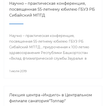
Научно – практическая конференция,
посвященная 55-летнему юбилею ГБУЗ РБ
Сибайский МПТД
Научно – практическая конференция,
посвященная 55-летнему юбилею ГБУЗ РБ
Сибайский МПТД , приуроченная к 100-летию
здравоохранения Республики Башкортостан
«Вклад фтизиатрической службы Зауралья в
борьбе с туберкулезом» состоялась 28.06.2019
года в городе Сибай.
1 июля 2019
Лекция центра «Индиго» в Центральном
филиале санатория"Толпар"