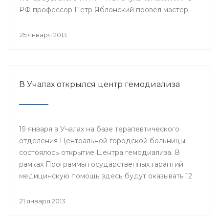
РФ профессор Петр Яблонский провёл мастер-
классы по торакальной хирургии «Хирургические
доступы в торакальной хирургии». С новыми
25 января 2013
высокотехнологичными операциями смогли
ознакомиться врачи РКБ им. Г.Г. Куватова и
Клиники БГМУ, курсанты ИПО, клинические
ординаторы, интерны и студенты старших
В Учалах открылся центр гемодиализа
курсов БГМУ.
19 января в Учалах на базе терапевтического
отделения Центральной городской больницы
состоялось открытие Центра гемодиализа. В
рамках Программы государственных гарантий
медицинскую помощь здесь будут оказывать 12
больным с хронической почечной
недостаточностью.
21 января 2013