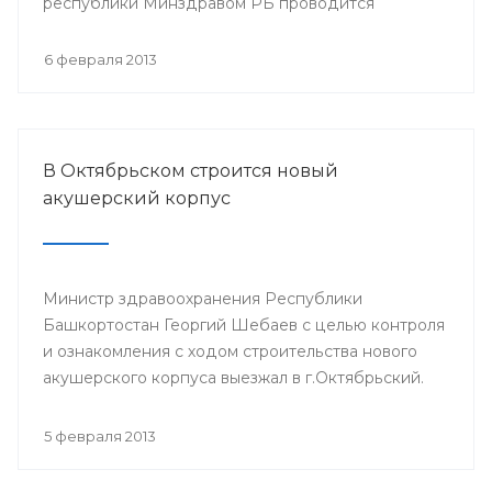
республики Минздравом РБ проводится
республиканская научно-практическая
конференция «Перспективы донорства и
6 февраля 2013
трансплантации органов в Республике
Башкортостан».
В Октябрьском строится новый
акушерский корпус
Министр здравоохранения Республики
Башкортостан Георгий Шебаев с целью контроля
и ознакомления с ходом строительства нового
акушерского корпуса выезжал в г.Октябрьский.
5 февраля 2013