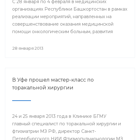
С 28 января по 4 февраля в медицинских
организациях Республики Башкортостан в рамках
реализации мероприятий, направленных на
совершенствование оказания медицинской
помощи онкологическим больным, развития
профилактического направления, а также
поддержки инициативы «Международного союза
28 января 2013
по борьбе с онкологическими заболеваниями»
будут проведены мероприятия, посвященные
Всемирному дню борьбы против рака.
В Уфе прошел мастер-класс по
торакальной хирургии
24 и 25 января 2013 года в Клинике БГМУ
главный специалист по торакальной хирургии и
фтизиатрии МЗ РФ, директор Санкт-
Петербургского НИИ Фтизиопульмонологии МЗ