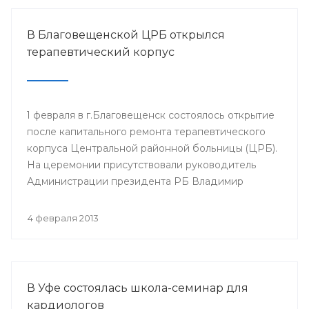
В Благовещенской ЦРБ открылся
терапевтический корпус
1 февраля в г.Благовещенск состоялось открытие
после капитального ремонта терапевтического
корпуса Центральной районной больницы (ЦРБ).
На церемонии присутствовали руководитель
Администрации президента РБ Владимир
Балабанов, министр здравоохранения РБ Георгий
Шебаев, глава администрации МР
4 февраля 2013
Благовещенский район Фарит Фазылов и другие.
В Уфе состоялась школа-семинар для
кардиологов