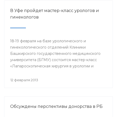
В Уфе пройдет мастер-класс урологов и
гинекологов
18-19 февраля на базе урологического и
гинекологического отделений Клиники
Башкирского государственного медицинского
университета (БГМУ) состоится мастер-класс
«Лапароскопическая хирургия в урологии и
гинекологии». Для участия в нем приглашаются
врачи урологи, хирурги, онкологи республики, а
12 февраля 2013
также интерны, клинические ординаторы,
курсанты ИПО БГМУ.
Обсуждены перспективы донорства в РБ