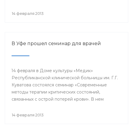
проводится с 2003 года в 38 странах мира под
патронатом Международного общества детских
14 февраля 2013
онкологов и по инициативе Международной
конфедерации организаций родителей детей,
больных раком.
В Уфе прошел семинар для врачей
14 февраля в Доме культуры «Медик»
Республиканской клинической больницы им. Г.Г.
Куватова состоялся семинар «Современные
методы терапии критических состояний,
связанных с острой потерей крови». В нем
приняли участие заместители главных врачей по
лечебной работе, акушеры-гинекологи, хирурги,
14 февраля 2013
трансфузиологи, анестезиологи-реаниматологи,
врачи палат интенсивной терапии.