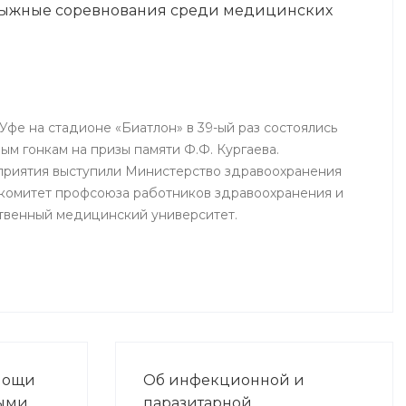
 лыжные соревнования среди медицинских
ю
иятий в
ния.
 Уфе на стадионе «Биатлон» в 39-ый раз состоялись
м гонкам на призы памяти Ф.Ф. Кургаева.
приятия выступили Министерство здравоохранения
комитет профсоюза работников здравоохранения и
твенный медицинский университет.
мощи
Об инфекционной и
ными
паразитарной