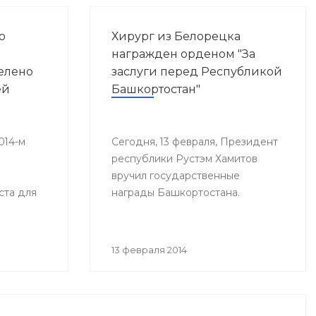
о
Хирург из Белорецка
награжден орденом "За
елено
заслуги перед Республикой
ей
Башкортостан"
014-м
Сегодня, 13 февраля, Президент
республики Рустэм Хамитов
вручил государственные
ста для
награды Башкортостана.
я
ей, а в
13 февраля 2014
и рублей.
з
иде