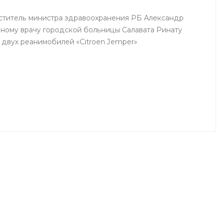
еститель министра здравоохранения РБ Александр
вному врачу городской больницы Салавата Ринату
 двух реанимобилей «Citroen Jemper»