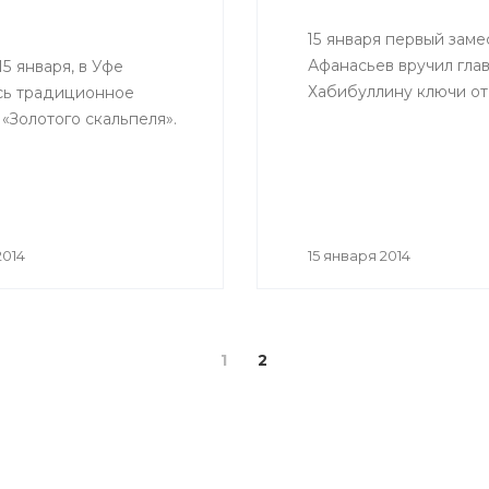
15 января первый зам
Афанасьев вручил гла
15 января, в Уфе
Хабибуллину ключи от
сь традиционное
«Золотого скальпеля».
2014
15 января 2014
1
2