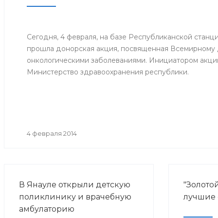
информац
центра в 
Сегодня, 4 февраля, на базе Республиканской станц
прошла донорская акция, посвященная Всемирному
онкологическими заболеваниями. Инициатором акци
Министерство здравоохранения республики.
4 февраля 2014
В Янауле открыли детскую
"Золотой
поликлинику и врачебную
лучшие
амбулаторию