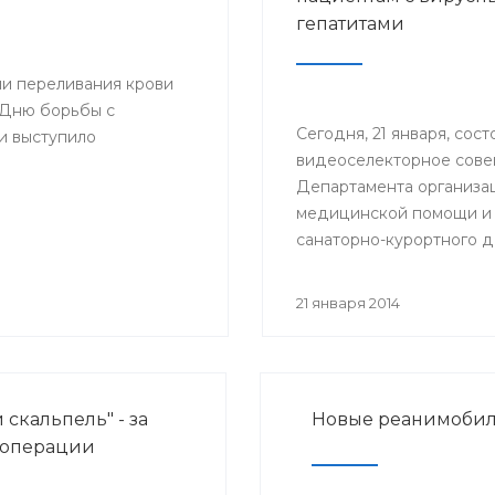
ионно-аналитического
гепатитами
городе Стерлитамак.
ии переливания крови
 Дню борьбы с
Сегодня, 21 января, сост
и выступило
видеоселекторное сов
Департамента организа
медицинской помощи и
санаторно-курортного д
Минздрава России на те
«Актуальные вопросы ок
21 января 2014
медицинской помощи б
хроническими вирусным
гепатитами (ХВГ)».
 скальпель" - за
Новые реанимобил
 операции