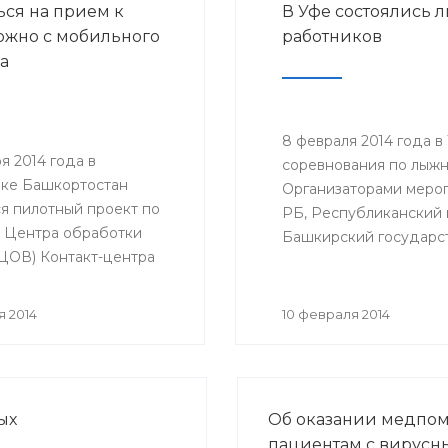
ься на прием к
В Уфе состоялись
субсидий на реализаци
ожно с мобильного
работников
дополнительных меропр
а
сфере занятости населе
8 февраля 2014 года в
ря 2014 года в
соревнования по лыжны
ке Башкортостан
Организаторами меро
ся пилотный проект по
РБ, Республиканский 
 Центра обработки
Башкирский государс
(ЦОВ) Контакт-центра
ства здравоохранения
ки Башкортостана,
я 2014
10 февраля 2014
будет осуществлять
 прием к врачу только с
го телефона. ЦОВ
ается и функционирует
ых
Об оказании медпо
Медицинского
пациентам с вирус