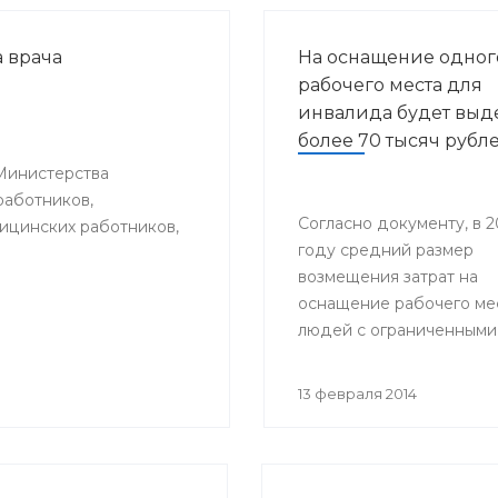
 врача
На оснащение одног
рабочего места для
инвалида будет выд
более 70 тысяч рубл
Министерства
работников,
Согласно документу, в 2
цинских работников,
году средний размер
возмещения затрат на
оснащение рабочего ме
людей с ограниченными
возможностями здоровь
составит 70,9 тысяч рубл
13 февраля 2014
2015-м году – 74,2 тысяч
Эти деньги поступят в
региональный бюджет и
федеральной казны в в