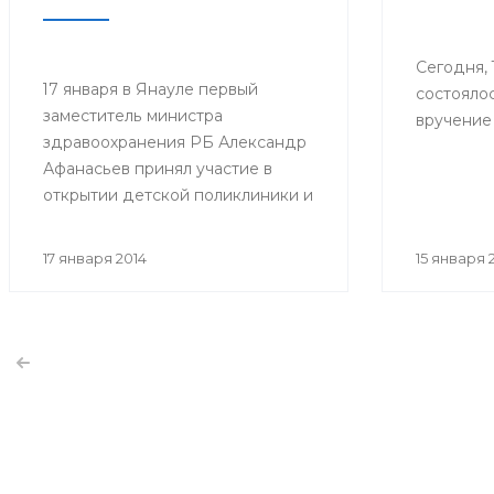
Сегодня, 
17 января в Янауле первый
состояло
заместитель министра
вручение 
здравоохранения РБ Александр
Афанасьев принял участие в
открытии детской поликлиники и
сельской врачебной
амбулатории (СВА) в селе Новый
17 января 2014
15 января 
Артаул.