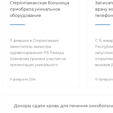
Стерлитамакская больница
Записат
приобрела уникальное
врачу м
оборудование
телефон
11 февраля в Стерлитамаке
С 15 янва
заместитель министра
Республи
здравоохранения РБ Ралида
запустил
Шакирова приняла участие на
открытию
презентации уникального
вызовов 
рентгенодиагностического
Министер
комплекса в Городской
Республи
11 февраля 2014
10 феврал
больнице №4.
который 
запись на
мобильно
располаг
Доноры сдали кровь для лечения онкобольн
на базе 