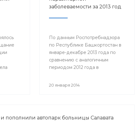
заболеваемости за 2013 год
оялось
По данным Роспотребнадзора
ещание
по Республике Башкортостан в
ции
январе-декабре 2013 года по
сравнению с аналогичным
ела
периодом 2012 года в
му:
республике отмечено снижение
азания
заболеваемости по следующим
20 января 2014
ольным с
нозологическим формам...
и
и пополнили автопарк больницы Салавата