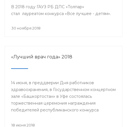
В 2018 году ГАУЗ РБ ДПС «Толпар»
стал лауреатом конкурса «Все лучшее - детям».
30 ноября 2018
«Лучший врач года» 2018
14 июня, в преддверии Дня работников
здравоохранения, в Государственном концертном
зале «Башкортостан» в Уфе состоялась
торжественная церемония награждения
победителей республиканского конкурса
«Лучший врач года» и прошло торжественное
мероприятие, посвященное Дню медицинского
18 июня 2018