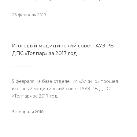
собрались представители всех филиалов
санатория, а так же почётные гости.
23 февраля 2018
Итоговый медицинский совет ГАУЗ РБ
ДПС «Толпар» за 2017 год
5 февраля на базе отделения «Алкино» прошел
итоговый медицинский совет ГАУЗ РБ ДПС
«Толпар» за 2017 год
5 февраля 2018