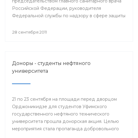
председательством главного санитарного врача
Российской Федерации, руководителя
Федеральной службы по надзору в сфере защиты
прав потребителей Геннадия Онищенко
состоялось селекторное совещание
28 сентября 2011
Федеральной службы по надзору в сфере защиты
прав потребителей и благополучия человека с
повесткой: «Об эпидемиологической ситуации по
гриппу и ОРВИ и начале прививочной кампании
Доноры - студенты нефтяного
против гриппа в эпидсезон 2011-2012 годов».
университета
21 по 23 сентября на площади перед дворцом
Орджоникидзе для студентов Уфимского
государственного нефтяного технического
университета прошла донорская акция. Целью
мероприятия стала пропаганда добровольного
донорства крови и ее компонентов. На