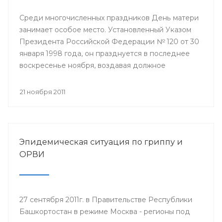
Среди многочисленных праздников День матери
занимает особое место. Установленный Указом
Президента Российской Федерации № 120 от 30
января 1998 года, он празднуется в последнее
воскресенье ноября, воздавая должное
материнскому труду и их бескорыстной жертве
ради блага своих детей.
21 ноября 2011
Эпидемическая ситуация по гриппу и
ОРВИ
27 сентября 2011г. в Правительстве Республики
Башкортостан в режиме Москва - регионы под