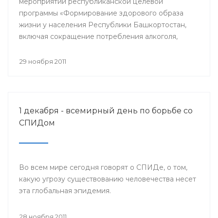
мероприятий республиканской целевой
программы «Формирование здорового образа
жизни у населения Республики Башкортостан,
включая сокращение потребления алкоголя,
табака и борьбу с наркоманией, на 2011-2015
годы» и проведения Всемирного дня борьбы со
29 ноября 2011
СПИДом, специалисты Башкирского центра
медицинской профилактики Минздрава РБ
организовали межведомственную акцию «Мы
выбираем здоровый образ жизни».
1 декабря - всемирный день по борьбе со
СПИДом
Во всем мире сегодня говорят о СПИДе, о том,
какую угрозу существованию человечества несет
эта глобальная эпидемия.
28 ноября 2011