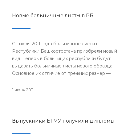
Новые больничные листы в РБ
С 1 июля 2011 года больничные листы в
Республики Башкортостана приобрели новый
вид. Теперь в больницах республики будут
выдавать больничные листы нового образца.
Основное их отличие от прежних: размер —
бланки имеют формат А4, цвет — светло-желтые
поля на голубом поле, в центре размещается
1 июля 2011
логотип Фонда социального страхования; кроме
того, добавлены поля, которые будет заполнять
сам работодатель: место работы, дата приема на
работу, страховой стаж и средний заработок.
Выпускники БГМУ получили дипломы