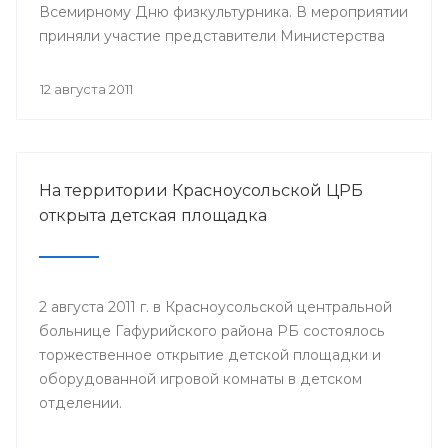
Всемирному Дню физкультурника. В мероприятии
приняли участие представители Министерства
здравоохранения Республики Башкортостан,
руководство и медицинский персонал РВФД,
12 августа 2011
представители Центра развития спорта г.Уфы,
известные спортсмены республики, а также дети
и их родители.
На территории Красноусольской ЦРБ
открыта детская площадка
2 августа 2011 г. в Красноусольской центральной
больнице Гафурийского района РБ состоялось
торжественное открытие детской площадки и
оборудованной игровой комнаты в детском
отделении.