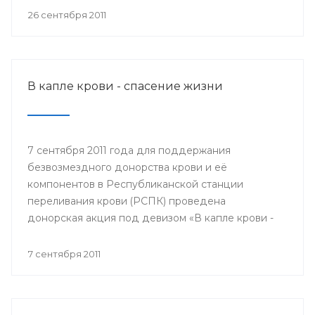
мобильном пункте заготовки крови донором мог
26 сентября 2011
быть любой желающий, при отсутствии
противопоказаний по состоянию здоровья.
В капле крови - спасение жизни
7 сентября 2011 года для поддержания
безвозмездного донорства крови и её
компонентов в Республиканской станции
переливания крови (РСПК) проведена
донорская акция под девизом «В капле крови -
спасение жизни».
7 сентября 2011