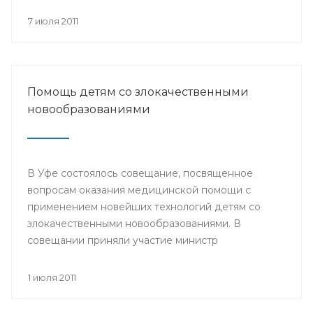
происходит объединение общества вокруг
православных ценностей.
7 июля 2011
Помощь детям со злокачественными
новообразованиями
В Уфе состоялось совещание, посвященное
вопросам оказания медицинской помощи с
применением новейших технологий детям со
злокачественными новообразованиями. В
совещании приняли участие министр
здравоохранения РБ и сотрудники отдела
охраны здоровья материнства и детства
1 июля 2011
Министерства здравоохранения РБ. Встреча
состоялась 29 июня.