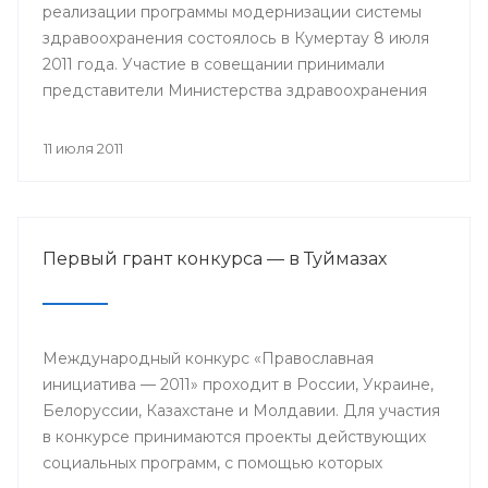
реализации программы модернизации системы
здравоохранения состоялось в Кумертау 8 июля
2011 года. Участие в совещании принимали
представители Министерства здравоохранения
РБ, главы районных администраций, главные
врачи и руководители медицинских учреждений
11 июля 2011
Мелеузовского, Зианчуринского, Куюргазинского
и Кугарчинского районов Республики
Башкортостан.
Первый грант конкурса — в Туймазах
Международный конкурс «Православная
инициатива — 2011» проходит в России, Украине,
Белоруссии, Казахстане и Молдавии. Для участия
в конкурсе принимаются проекты действующих
социальных программ, с помощью которых