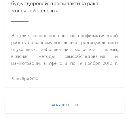
будь здоровой: профилактика рака
молочной железы»
В целях совершенствования профилактической
работы по раннему выявлению предопухолевых и
опухолевых заболеваний молочной железы,
включая методы самообследования и
маммографии, в Уфе с 8 по 19 ноября 2010 г.
пройдет акция «Проверь себя и будь здоровой:
профилактика рака молочной железы».
5 ноября 2010
ЗАГРУЗИТЬ ЕЩЕ