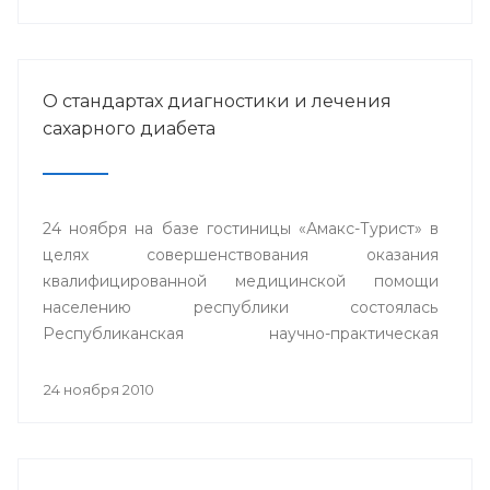
О стандартах диагностики и лечения
сахарного диабета
24 ноября на базе гостиницы «Амакс-Турист» в
целях совершенствования оказания
квалифицированной медицинской помощи
населению республики состоялась
Республиканская научно-практическая
конференция «Стандарты диагностики и
лечения сахарного диабета».
24 ноября 2010