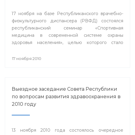
17 ноября на базе Республиканского врачебно-
физкультурного диспансера (РВФД) состоялся
республиканский семинар «Спортивная
медицина в современной системе охраны
здоровья населения», целью которого стало
совершенствование врачебно-физкультурной
службы.
17 ноября 2010
Выездное заседание Совета Республики
по вопросам развития здравоохранения в
2010 году
13 ноября 2010 года состоялось очередное