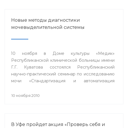
Новые методы диагностики
мочевыделительной системы
10 ноября в Доме культуры «Медик»
Республиканской клинической больницы имени
Г.Г. Куватова состоялся Республиканский
научно-практический семинар по исследованию
мочи «Стандартизация и автоматизация
общеклинических лабораторных методов
исследования».
10 ноября 2010
В Уфе пройдет акция «Проверь себя и