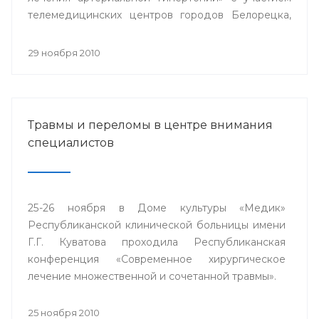
телемедицинских центров городов Белорецка,
Сибая, Стерлитамака и близлежащих районов
республики.
29 ноября 2010
Травмы и переломы в центре внимания
специалистов
25-26 ноября в Доме культуры «Медик»
Республиканской клинической больницы имени
Г.Г. Куватова проходила Республиканская
конференция «Современное хирургическое
лечение множественной и сочетанной травмы».
25 ноября 2010