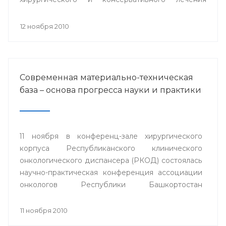
заболеваний роговицы» с международным
участием.
12 ноября 2010
Современная материально-техническая
база – основа прогресса науки и практики
11 ноября в конференц-зале хирургического
корпуса Республиканского клинического
онкологического диспансера (РКОД) состоялась
научно-практическая конференция ассоциации
онкологов Республики Башкортостан
"Материально-техническая база клиники -
основа прогресса онкологической науки и
11 ноября 2010
практики".