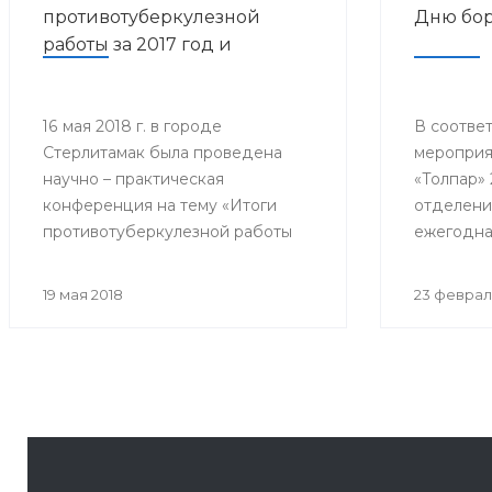
противотуберкулезной
Дню бор
работы за 2017 год и
дальнейшее
совершенствование
противотуберкулезной
16 мая 2018 г. в городе
В соответ
Стерлитамак была проведена
мероприя
помощи населению
научно – практическая
«Толпар» 
Республики Башкортостан»
конференция на тему «Итоги
отделени
противотуберкулезной работы
ежегодна
за 2017 год и дальнейшее
конферен
совершенствование
Всемирно
19 мая 2018
23 феврал
противотуберкулезной помощи
туберкул
населению Республики
собралис
Башкортостан»
филиалов 
почётные 