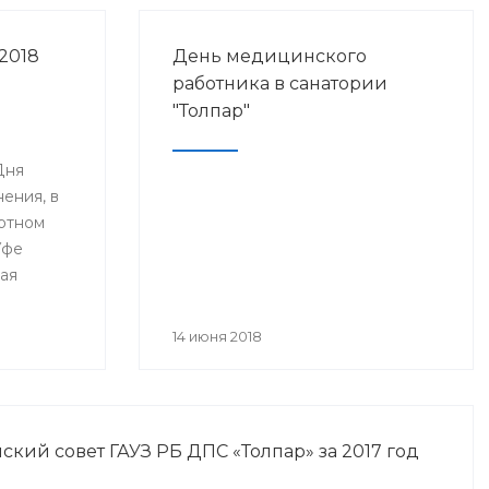
2018
День медицинского
работника в санатории
"Толпар"
Дня
ения, в
ртном
Уфе
ая
я
анского
14 июня 2018
года» и
нное Дню
а.
кий совет ГАУЗ РБ ДПС «Толпар» за 2017 год