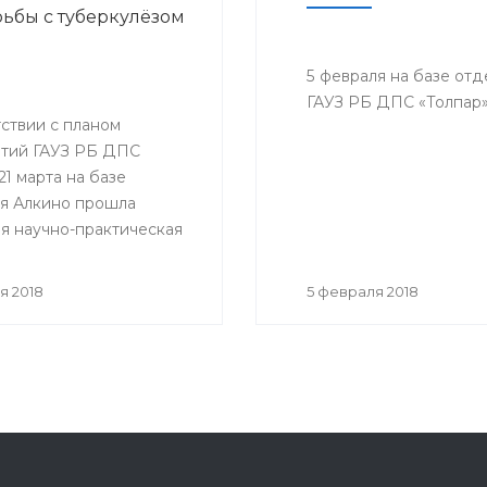
ьбы с туберкулёзом
5 февраля на базе от
ГАУЗ РБ ДПС «Толпар»
ствии с планом
тий ГАУЗ РБ ДПС
21 марта на базе
я Алкино прошла
я научно-практическая
ция, приуроченная к
му дню борьбы с
я 2018
5 февраля 2018
ёзом. На конференцию
ь представители всех
санатория, а так же
гости.