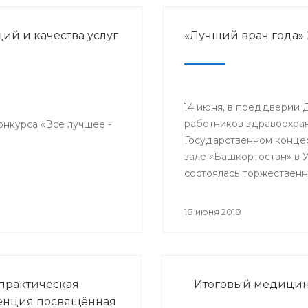
й и качества услуг
«Лучший врач года» 
14 июня, в преддверии 
работников здравоохран
онкурса «Все лучшее -
Государственном конце
зале «Башкортостан» в 
состоялась торжественн
церемония награждени
победителей республик
18 июня 2018
конкурса «Лучший врач 
прошло торжественное
мероприятие, посвяще
медицинского работник
практическая
Итоговый медицинс
енция посвящённая