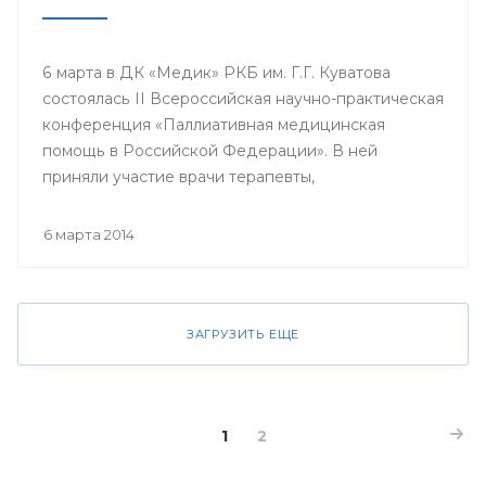
6 марта в ДК «Медик» РКБ им. Г.Г. Куватова
состоялась II Всероссийская научно-практическая
конференция «Паллиативная медицинская
помощь в Российской Федерации». В ней
приняли участие врачи терапевты,
гастроэнтерологи, гематологи, кардиологи,
неврологи, онкологи, педиатры, пульмонологи,
6 марта 2014
ревматологи, урологи, эндокринологи;
сотрудники кафедр, клинических ординаторов
профильных кафедр, врачи интерны, курсанты
ИПО БГМУ.
ЗАГРУЗИТЬ ЕЩЕ
1
2