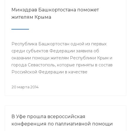
Минздрав Башкортостана поможет
жителям Крыма
Республика Башкортостан одной из первых
среди субъектов Федерации заявила об
оказании помощи жителям Республики Крым и
города Севастополь, которые приняты в состав
Российской Федерации в качестве
самостоятельных субъектов. На сегодняшний
день в республике по поручению Президента
20 марта 2014
РБ Рустэма Хамитова организована поставка
продовольствия, товаров и предметов первой
жизненной необходимости.
В Уфе прошла всероссийская
конференция по паллиативной помощи