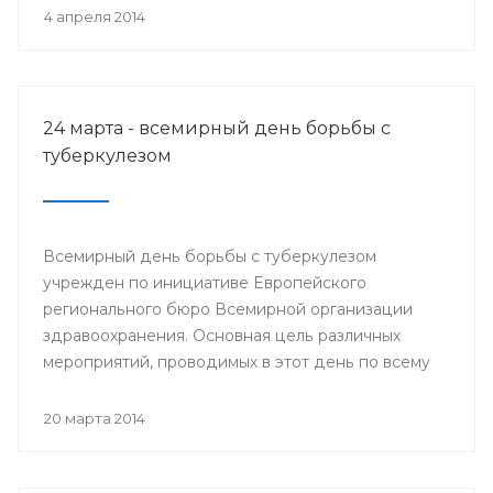
деятеля науки РСФСР.
4 апреля 2014
24 марта - всемирный день борьбы с
туберкулезом
Всемирный день борьбы с туберкулезом
учрежден по инициативе Европейского
регионального бюро Всемирной организации
здравоохранения. Основная цель различных
мероприятий, проводимых в этот день по всему
миру, привлечение внимания к данной проблеме
и информирование населения о заболевании и
20 марта 2014
мерах его профилактики.