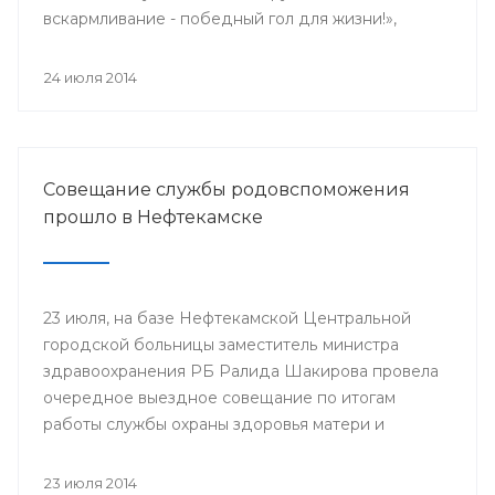
вскармливание - победный гол для жизни!»,
поскольку 2014 год является годом чемпионата
мира по футболу.
24 июля 2014
Совещание службы родовспоможения
прошло в Нефтекамске
23 июля, на базе Нефтекамской Центральной
городской больницы заместитель министра
здравоохранения РБ Ралида Шакирова провела
очередное выездное совещание по итогам
работы службы охраны здоровья матери и
ребенка за 6 месяцев 2014 года с медицинскими
организациями, курируемыми отделом
23 июля 2014