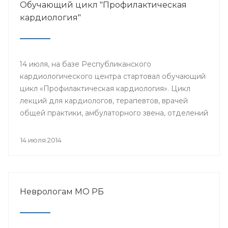
Обучающий цикл "Профилактическая
кардиология"
14 июля, на базе Республиканского
кардиологического центра стартовал обучающий
цикл «Профилактическая кардиология». Цикл
лекций для кардиологов, терапевтов, врачей
общей практики, амбулаторного звена, отделений
и кабинетов профилактики будут читать доктора
университетской клиники Лондона.
14 июля 2014
Неврологам МО РБ