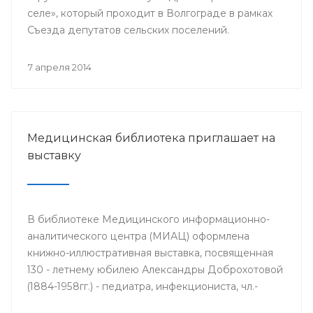
селе», который проходит в Волгограде в рамках
Съезда депутатов сельских поселений.
7 апреля 2014
Медицинская библиотека приглашает на
выставку
В библиотеке Медицинского информационно-
аналитического центра (МИАЦ) оформлена
книжно-иллюстративная выставка, посвященная
130 - летнему юбилею Александры Доброхотовой
(1884-1958гг.) - педиатра, инфекциониста, чл.-
корр. АМН СССР, профессора, заслуженного