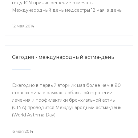
году ICN принял решение отмечать
Международный день медсестры 12 мая, в день
рождения Ф. Найтингейл, одной из
основательниц службы сестёр милосердия
12 мая 2014
Сегодня - международный астма-день
Ежегодно в первый вторник мая более чем в 80
странах мира в рамках Глобальной стратегии
лечения и профилактики бронхиальной астмы
(GINA) проводится Международный астма-день
(World Asthma Day).
6 мая 2014