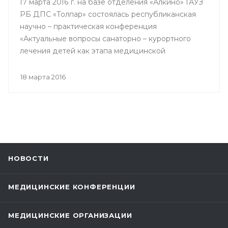
17 марта 2016 г. на базе отделения «Алкино» ГАУЗ
РБ ДПС «Толпар» состоялась республиканская
научно – практическая конференция
«Актуальные вопросы санаторно – курортного
лечения детей как этапа медицинской
реабилитации в противотуберкулезном
санатории», посвященная 80 – летнему юбилею
18 марта 2016
Государственного автономного учреждения
здравоохранения РБ Детский
противотуберкулезный санаторий «Толпар»
НОВОСТИ
МЕДИЦИНСКИЕ КОНФЕРЕНЦИИ
МЕДИЦИНСКИЕ ОРГАНИЗАЦИИ