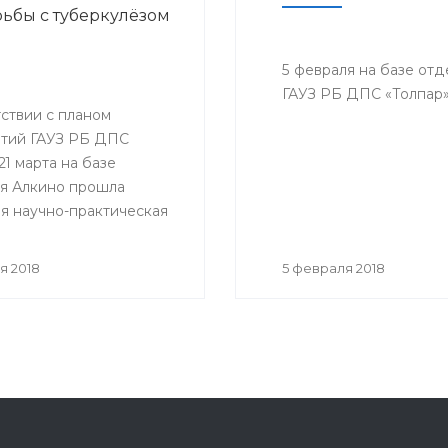
ьбы с туберкулёзом
5 февраля на базе от
ГАУЗ РБ ДПС «Толпар»
ствии с планом
тий ГАУЗ РБ ДПС
21 марта на базе
я Алкино прошла
я научно-практическая
ция, приуроченная к
му дню борьбы с
я 2018
5 февраля 2018
ёзом. На конференцию
ь представители всех
санатория, а так же
гости.