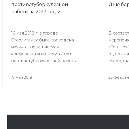
противотуберкулезной
Дню бор
работы за 2017 год и
дальнейшее
совершенствование
противотуберкулезной
16 мая 2018 г. в городе
В соответ
Стерлитамак была проведена
мероприя
помощи населению
научно – практическая
«Толпар» 
Республики Башкортостан»
конференция на тему «Итоги
отделени
противотуберкулезной работы
ежегодна
за 2017 год и дальнейшее
конферен
совершенствование
Всемирно
19 мая 2018
23 феврал
противотуберкулезной помощи
туберкул
населению Республики
собралис
Башкортостан»
филиалов 
почётные 