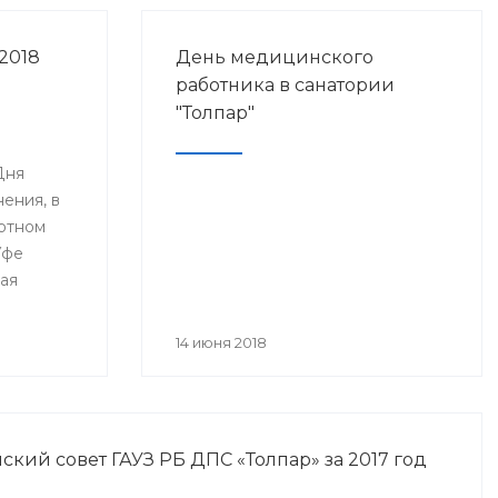
2018
День медицинского
работника в санатории
"Толпар"
Дня
ения, в
ртном
Уфе
ая
я
анского
14 июня 2018
года» и
нное Дню
а.
кий совет ГАУЗ РБ ДПС «Толпар» за 2017 год