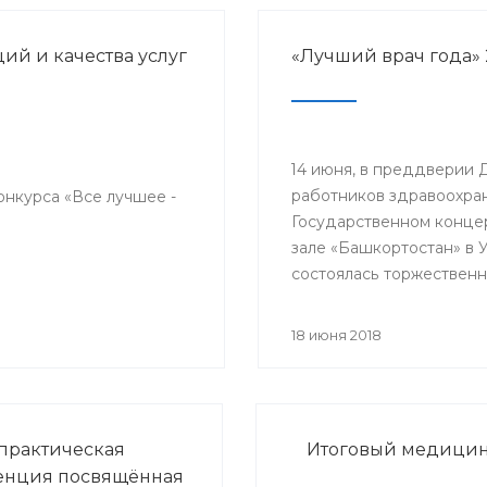
й и качества услуг
«Лучший врач года» 
14 июня, в преддверии 
работников здравоохран
онкурса «Все лучшее -
Государственном конце
зале «Башкортостан» в 
состоялась торжественн
церемония награждени
победителей республик
18 июня 2018
конкурса «Лучший врач 
прошло торжественное
мероприятие, посвяще
медицинского работник
практическая
Итоговый медицинс
енция посвящённая