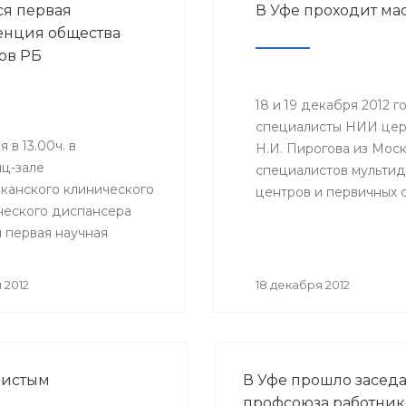
ся первая
В Уфе проходит ма
нция общества
ов РБ
18 и 19 декабря 2012
специалисты НИИ цер
 в 13.00ч. в
Н.И. Пирогова из Моск
ц-зале
специалистов мульти
канского клинического
центров и первичных 
ческого диспансера
повышения уровня про
 первая научная
преемственности в о
нция Общества
в РБ.
 2012
18 декабря 2012
дистым
В Уфе прошло засед
профсоюза работник