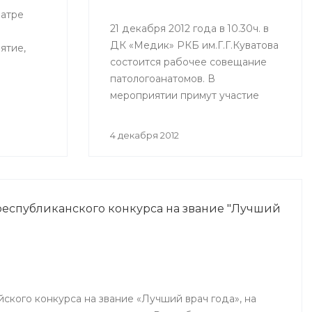
еатре
21 декабря 2012 года в 10.30ч. в
ДК «Медик» РКБ им.Г.Г.Куватова
ятие,
состоится рабочее совещание
патологоанатомов. В
мероприятии примут участие
фа (ГКБ
врачи, ответственные за
патологоанатомическую службу
4 декабря 2012
республики.
еспубликанского конкурса на звание "Лучший
йского конкурса на звание «Лучший врач года», на