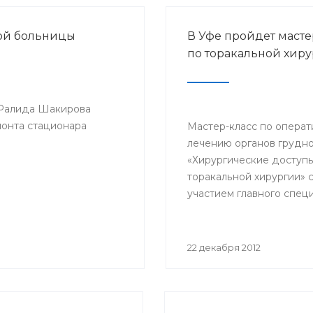
кой больницы
В Уфе пройдет масте
по торакальной хир
 Ралида Шакирова
монта стационара
Мастер-класс по опера
лечению органов грудно
«Хирургические доступы
торакальной хирургии» 
участием главного спец
по торакальной хирурги
фтизиатрии Минздрава
профессора Петра Ябло
22 декабря 2012
пройдет 24-25 января го
клинике БГМУ.