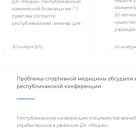
Хирурги 
ДК «Медик» Республиканской
клиничес
клинической больницы им. Г.Г.
30-летню
Куватова состоится
существо
республиканский семинар для
учрежден
врачей, ответственных за
миллиона
организацию оказания
перевязо
антирабической помощи в
30 ноября 2012
30 ноября
приемного
медицинских организациях
тысяч пл
республики. Мероприятие
вмешател
организовано Минздравом РБ с
целью совершенствования
Проблемы спортивной медицины обсудили в
антирабической помощи
республиканской конференции
населению Башкортостана.
Республиканская конференция специалистов враче
службы прошла в уфимском ДК «Медик».