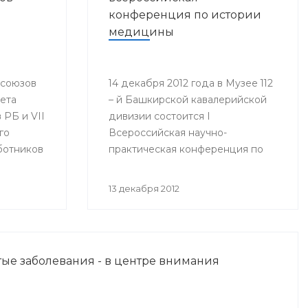
конференция по истории
медицины
фсоюзов
14 декабря 2012 года в Музее 112
вета
– й Башкирской кавалерийской
РБ и VII
дивизии состоится I
го
Всероссийская научно-
ботников
практическая конференция по
истории медицины
инистр
«Медицинское обеспечение
13 декабря 2012
оргий
воинских подразделений в годы
Великой Отечественной войны».
изации
юза
ые заболевания - в центре внимания
нения
гие.