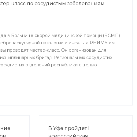
стер-класс по сосудистым заболеваниям
Ишимбай, Мелеуз, Кумертау, а
также Кугарчинского,
Федоровского и
Стерлибашевского районов
республики.
 года в Больнице скорой медицинской помощи (БСМП)
еброваскулярной патологии и инсульта РНИМУ им.
вы проводят мастер-класс. Он организован для
дисциплинарных бригад Региональных сосудистых
сосудистых отделений республики с целью
фессионального мастерства, обеспечения
казании медицинской помощи населению.
ание
В Уфе пройдет I
ов
всероссийская