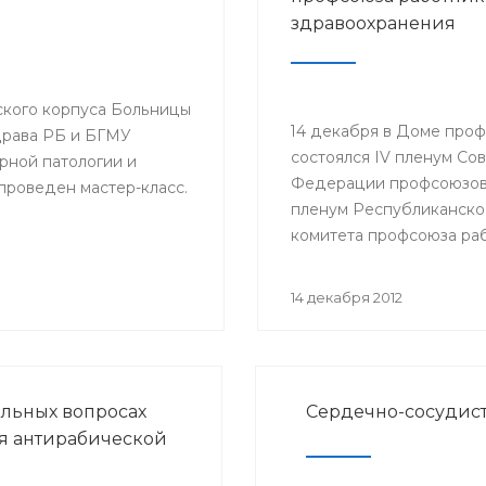
здравоохранения
еского корпуса Больницы
14 декабря в Доме про
рава РБ и БГМУ
состоялся IV пленум Со
ной патологии и
Федерации профсоюзов 
 проведен мастер-класс.
пленум Республиканско
комитета профсоюза ра
здравоохранения РФ. С
докладами выступили м
14 декабря 2012
здравоохранения РБ Ге
Шебаев, председатель
Республиканской орган
Башкортостана профсо
альных вопросах
Сердечно-сосудист
работников здравоохра
я антирабической
РФ Павел Зырянов и дру