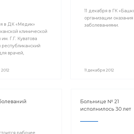
11 декабря в ГК «Баш
организации оказани
ря в ДК «Медик»
заболеваниями.
канской клинической
им. Г.Г. Куватова
я республиканский
для врачей,
енных за организацию
 антирабической
 2012
11 декабря 2012
 медицинских
циях республики.
тие организовано
ом РБ с целью
аболеваний
Больнице № 21
ствования
исполнилось 30 лет
ческой помощи
ю Башкортостана.
остоится рабочее