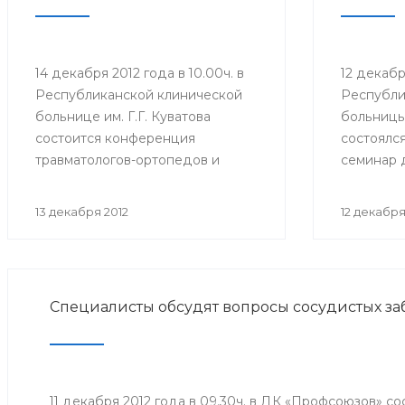
14 декабря 2012 года в 10.00ч. в
12 декаб
Республиканской клинической
Республи
больнице им. Г.Г. Куватова
больницы 
состоится конференция
состоялс
травматологов-ортопедов и
семинар 
протезистов республики
ответств
«Ортопедо-травматологическая
оказания
13 декабря 2012
12 декабря
помощь взрослому населению в
помощи в
межмуниципальных центрах РБ».
организа
Мероприятие организовано
Мероприя
Минздравом РБ в целях
Минздрав
Специалисты обсудят вопросы сосудистых з
повышения квалификации
совершен
врачей и улучшения качества
антираби
оказания медицинской помощи
населени
населению республики.
11 декабря 2012 года в 09.30ч. в ДК «Профсоюзов» с