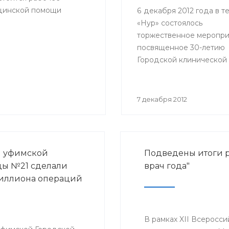
ицинской помощи
6 декабря 2012 года в т
«Нур» состоялось
торжественное меропри
посвященное 30-летию
Городской клинической
больницы № 21 города У
№21).
7 декабря 2012
и уфимской
Подведены итоги р
ы №21 сделали
врач года"
иллиона операций
В рамках XII Всеросси