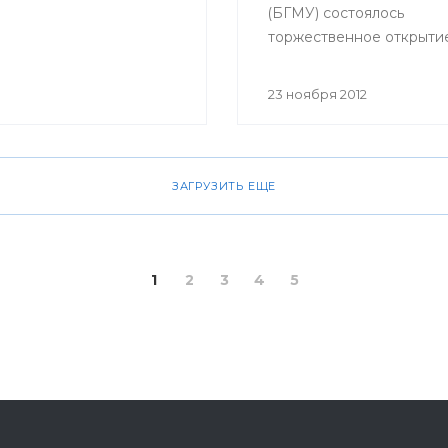
(БГМУ) состоялось
торжественное открыти
обучающего симуляцио
центра. Мероприятие б
23 ноября 2012
приурочено к 80-летне
юбилею университета.
ЗАГРУЗИТЬ ЕЩЕ
1
2
3
4
5