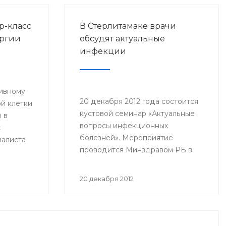
р-класс
В Стерлитамаке врачи
ургии
обсудят актуальные
инфекции
тивному
20 декабря 2012 года состоится
й клетки
кустовой семинар «Актуальные
 в
вопросы инфекционных
с
болезней». Мероприятие
иалиста
проводится Минздравом РБ в
и и
целях повышения квалификации
 РФ
врачей–инфекционистов,
нского
20 декабря 2012
терапевтов, педиатров, врачей
да в
общей практики, врачей станций
скорой медицинской помощи
городов Стерлитамак, Салават,