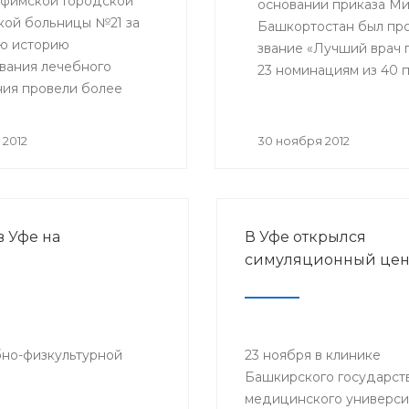
уфимской Городской
основании приказа М
кой больницы №21 за
Башкортостан был пр
ю историю
звание «Лучший врач г
вания лечебного
23 номинациям из 40 
ия провели более
 операций в условиях
чных и операционных
 2012
30 ноября 2012
 покоя, и около 400
ановых хирургических
ьств.
 Уфе на
В Уфе открылся
симуляционный цен
бно-физкультурной
23 ноября в клинике
Башкирского государст
медицинского универси