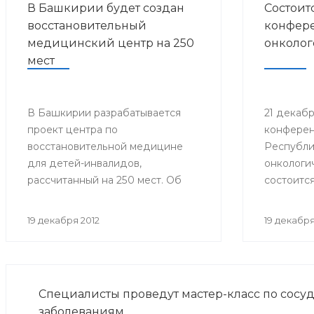
В Башкирии будет создан
Состоит
восстановительный
конфере
медицинский центр на 250
онколог
мест
В Башкирии разрабатывается
21 декабря
проект центра по
конферен
восстановительной медицине
Республи
для детей-инвалидов,
онкологи
рассчитанный на 250 мест. Об
состоится
этом на заседании
конфере
координационного Совета по
онколого
19 декабря 2012
19 декабря
делам инвалидов сообщила
заместитель Премьер-министра
Правительства Республики
Башкортостан Лилия Гумерова.
Специалисты проведут мастер-класс по сосу
заболеваниям