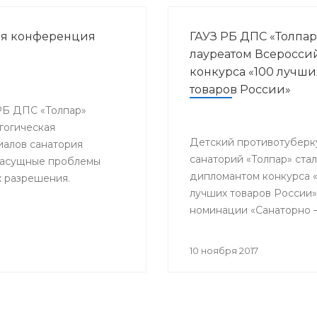
ая конференция
ГАУЗ РБ ДПС «Толпар
лауреатом Всеросси
конкурса «100 лучши
товаров России»
 РБ ДПС «Толпар»
гогическая
Детский противотуберк
алов санатория
санаторий «Толпар» стал
 насущные проблемы
дипломантом конкурса 
х разрешения.
лучших товаров России»
номинации «Санаторно 
курортная помощь»
10 ноября 2017