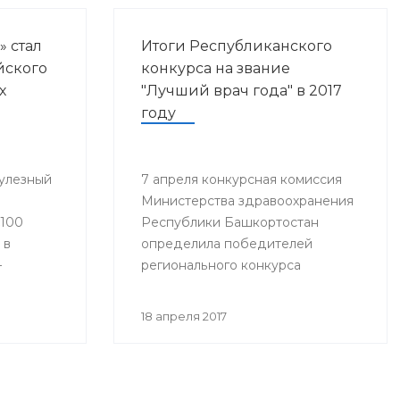
» стал
Итоги Республиканского
йского
конкурса на звание
х
"Лучший врач года" в 2017
году
улезный
7 апреля конкурсная комиссия
Министерства здравоохранения
«100
Республики Башкортостан
 в
определила победителей
–
регионального конкурса
«Лучший врач года».
18 апреля 2017