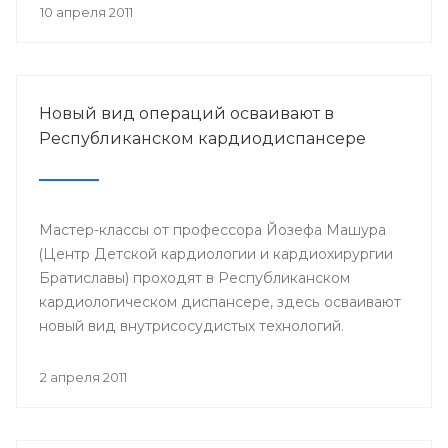
Российского общества урологов в РБ.
10 апреля 2011
Новый вид операций осваивают в
Республиканском кардиодиспансере
Мастер-классы от профессора Йозефа Машура
(Центр Детской кардиологии и кардиохирургии
Братиславы) проходят в Республиканском
кардиологическом диспансере, здесь осваивают
новый вид внутрисосудистых технологий.
Профессором планируется провести несколько
показательных операций детям с врожденными
2 апреля 2011
пороками сердца.