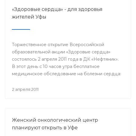
«Здоровые сердца» - для здоровья
жителей Уфы
Торжественное открытие Всероссийской
образовательной акции «Здоровые сердца»
состоялось 2 апреля 2011 года в ДК «Нефтяник».
В этот день с 10 часов утра бесплатное
медицинское обследование на болезни сердца:
проверить уровень холестерина и глюкозы в
крови, измерить артериальное давление,
2 апреля 2011
уровень стресса, получить рекомендации от
специалистов для профилактики сердечно-
сосудистых заболеваний и их лечению.
Женский онкологический центр
планируют открыть в Уфе