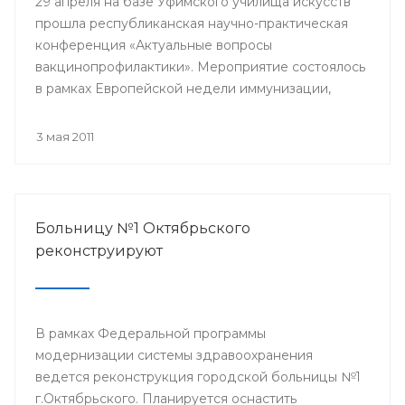
29 апреля на базе Уфимского училища искусств
прошла республиканская научно-практическая
конференция «Актуальные вопросы
вакцинопрофилактики». Мероприятие состоялось
в рамках Европейской недели иммунизации,
проводимой в Уфе. Участниками конференции
стали врачи общей практики, педиатры,
3 мая 2011
терапевты, инфекционисты и эпидемиологи.
Больницу №1 Октябрьского
реконструируют
В рамках Федеральной программы
модернизации системы здравоохранения
ведется реконструкция городской больницы №1
г.Октябрьского. Планируется оснастить