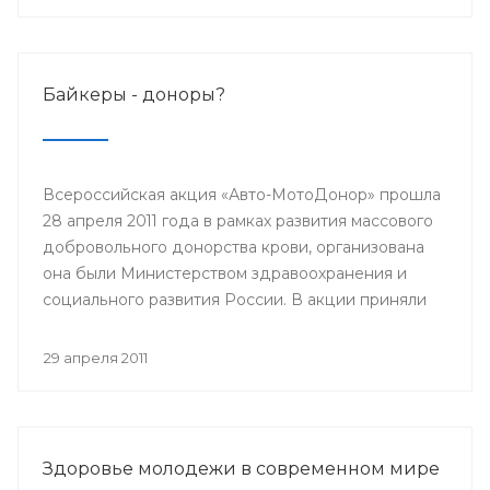
Байкеры - доноры?
Всероссийская акция «Авто-МотоДонор» прошла
28 апреля 2011 года в рамках развития массового
добровольного донорства крови, организована
она были Министерством здравоохранения и
социального развития России. В акции приняли
участие автолюбители, мотоциклисты,
велосипедисты и роллеры.
29 апреля 2011
Здоровье молодежи в современном мире