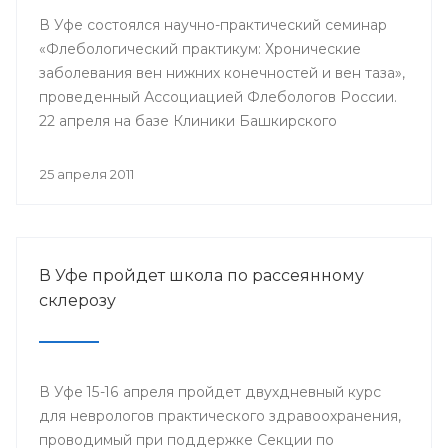
В Уфе состоялся научно-практический семинар
«Флебологический практикум: Хронические
заболевания вен нижних конечностей и вен таза»,
проведенный Ассоциацией Флебологов России.
22 апреля на базе Клиники Башкирского
Государственного Медицинского Университета
собрались врачи-хирурги и сосудистые хирурги.
25 апреля 2011
Цель семинара — повышение квалификации
специалистов-флебологов.
В Уфе пройдет школа по рассеянному
склерозу
В Уфе 15-16 апреля пройдет двухдневный курс
для неврологов практического здравоохранения,
проводимый при поддержке Секции по