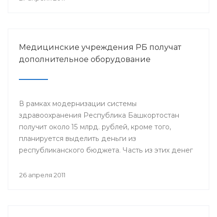
Медицинские учреждения РБ получат
дополнительное оборудование
В рамках модернизации системы
здравоохранения Республика Башкортостан
получит около 15 млрд. рублей, кроме того,
планируется выделить деньги из
республиканского бюджета. Часть из этих денег
пойдет на укрепление материально-технической
базы медицинских учреждений РБ.
26 апреля 2011