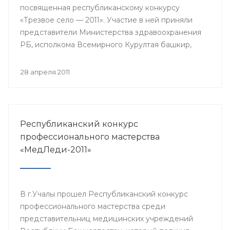
посвященная республиканскому конкурсу
«Трезвое село — 2011». Участие в ней приняли
представители Министерства здравоохранения
РБ, исполкома Всемирного Курултая башкир,
общественного движения «Трезвый
Башкортостан».
28 апреля 2011
Республиканский конкурс
профессионального мастерства
«МедЛеди-2011»
В г.Учалы прошел Республиканский конкурс
профессионального мастерства среди
представительниц медицинских учреждений