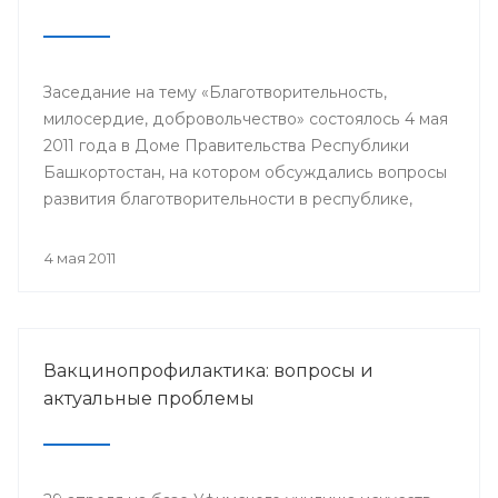
Заседание на тему «Благотворительность,
милосердие, добровольчество» состоялось 4 мая
2011 года в Доме Правительства Республики
Башкортостан, на котором обсуждались вопросы
развития благотворительности в республике,
способы помощи многодетным семьям,
инвалидам и пожилым людям.
4 мая 2011
Вакцинопрофилактика: вопросы и
актуальные проблемы