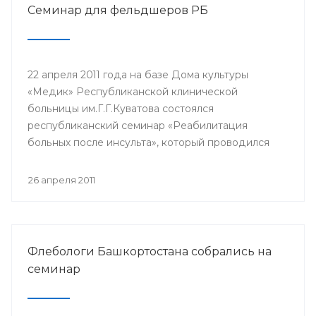
Семинар для фельдшеров РБ
22 апреля 2011 года на базе Дома культуры
«Медик» Республиканской клинической
больницы им.Г.Г.Куватова состоялся
республиканский семинар «Реабилитация
больных после инсульта», который проводился
для фельдшеров Республики Башкортостан.
Участниками семинара стали средние
26 апреля 2011
медицинские работники фельдшерско-
акушерских пунктов, сельских больниц, скорой
неотложной помощи по РБ.
Флебологи Башкортостана собрались на
семинар