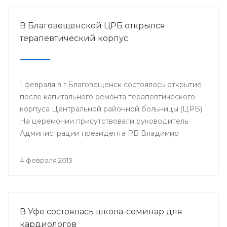
В Благовещенской ЦРБ открылся
терапевтический корпус
1 февраля в г.Благовещенск состоялось открытие
после капитального ремонта терапевтического
корпуса Центральной районной больницы (ЦРБ).
На церемонии присутствовали руководитель
Администрации президента РБ Владимир
Балабанов, министр здравоохранения РБ Георгий
Шебаев, глава администрации МР
4 февраля 2013
Благовещенский район Фарит Фазылов и другие.
В Уфе состоялась школа-семинар для
кардиологов