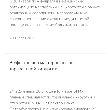
С 28 января по 4 февраля в медицинских
организациях Республики Башкортостан в рамках
реализации мероприятий, направленных на
совершенствование оказания медицинской
помощи онкологическим больным, развития
профилактического направления, а также
поддержки инициативы «Международного союза
28 января 2013
по борьбе с онкологическими заболеваниями»
будут проведены мероприятия, посвященные
Всемирному дню борьбы против рака.
В Уфе прошел мастер-класс по
торакальной хирургии
24 и 25 января 2013 года в Клинике БГМУ
главный специалист по торакальной хирургии и
фтизиатрии МЗ РФ, директор Санкт-
Петербургского НИИ Фтизиопульмонологии МЗ