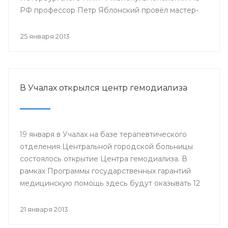
РФ профессор Петр Яблонский провёл мастер-
классы по торакальной хирургии «Хирургические
доступы в торакальной хирургии». С новыми
25 января 2013
высокотехнологичными операциями смогли
ознакомиться врачи РКБ им. Г.Г. Куватова и
Клиники БГМУ, курсанты ИПО, клинические
ординаторы, интерны и студенты старших
В Учалах открылся центр гемодиализа
курсов БГМУ.
19 января в Учалах на базе терапевтического
отделения Центральной городской больницы
состоялось открытие Центра гемодиализа. В
рамках Программы государственных гарантий
медицинскую помощь здесь будут оказывать 12
больным с хронической почечной
недостаточностью.
21 января 2013