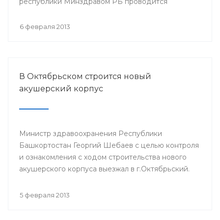
республики Минздравом РБ проводится
республиканская научно-практическая
конференция «Перспективы донорства и
6 февраля 2013
трансплантации органов в Республике
Башкортостан».
В Октябрьском строится новый
акушерский корпус
Министр здравоохранения Республики
Башкортостан Георгий Шебаев с целью контроля
и ознакомления с ходом строительства нового
акушерского корпуса выезжал в г.Октябрьский.
5 февраля 2013