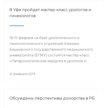
В Уфе пройдет мастер-класс урологов и
гинекологов
18-19 февраля на базе урологического и
гинекологического отделений Клиники
Башкирского государственного медицинского
университета (БГМУ) состоится мастер-класс
«Лапароскопическая хирургия в урологии и
гинекологии». Для участия в нем приглашаются
врачи урологи, хирурги, онкологи республики, а
12 февраля 2013
также интерны, клинические ординаторы,
курсанты ИПО БГМУ.
Обсуждены перспективы донорства в РБ