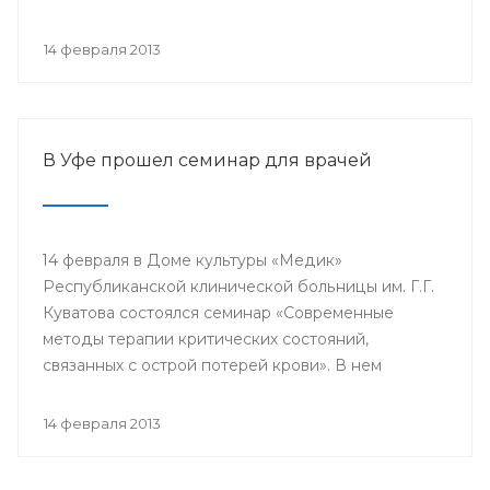
проводится с 2003 года в 38 странах мира под
патронатом Международного общества детских
14 февраля 2013
онкологов и по инициативе Международной
конфедерации организаций родителей детей,
больных раком.
В Уфе прошел семинар для врачей
14 февраля в Доме культуры «Медик»
Республиканской клинической больницы им. Г.Г.
Куватова состоялся семинар «Современные
методы терапии критических состояний,
связанных с острой потерей крови». В нем
приняли участие заместители главных врачей по
лечебной работе, акушеры-гинекологи, хирурги,
14 февраля 2013
трансфузиологи, анестезиологи-реаниматологи,
врачи палат интенсивной терапии.