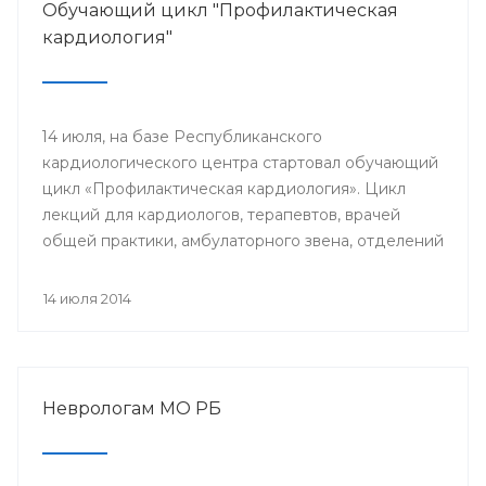
Обучающий цикл "Профилактическая
кардиология"
14 июля, на базе Республиканского
кардиологического центра стартовал обучающий
цикл «Профилактическая кардиология». Цикл
лекций для кардиологов, терапевтов, врачей
общей практики, амбулаторного звена, отделений
и кабинетов профилактики будут читать доктора
университетской клиники Лондона.
14 июля 2014
Неврологам МО РБ