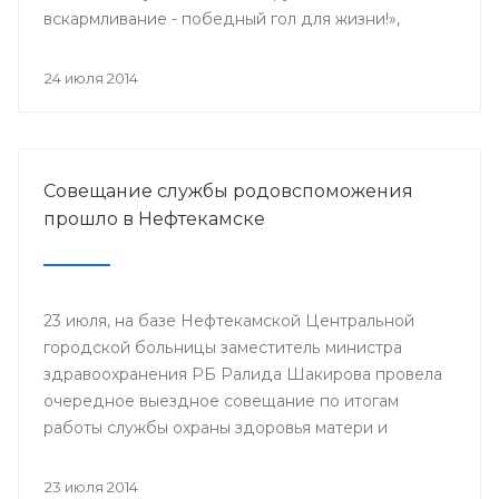
вскармливание - победный гол для жизни!»,
поскольку 2014 год является годом чемпионата
мира по футболу.
24 июля 2014
Совещание службы родовспоможения
прошло в Нефтекамске
23 июля, на базе Нефтекамской Центральной
городской больницы заместитель министра
здравоохранения РБ Ралида Шакирова провела
очередное выездное совещание по итогам
работы службы охраны здоровья матери и
ребенка за 6 месяцев 2014 года с медицинскими
организациями, курируемыми отделом
23 июля 2014