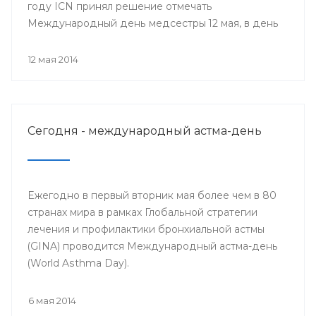
году ICN принял решение отмечать
Международный день медсестры 12 мая, в день
рождения Ф. Найтингейл, одной из
основательниц службы сестёр милосердия
12 мая 2014
Сегодня - международный астма-день
Ежегодно в первый вторник мая более чем в 80
странах мира в рамках Глобальной стратегии
лечения и профилактики бронхиальной астмы
(GINA) проводится Международный астма-день
(World Asthma Day).
6 мая 2014