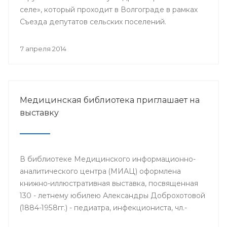
селе», который проходит в Волгограде в рамках
Съезда депутатов сельских поселений.
7 апреля 2014
Медицинская библиотека приглашает на
выставку
В библиотеке Медицинского информационно-
аналитического центра (МИАЦ) оформлена
книжно-иллюстративная выставка, посвященная
130 - летнему юбилею Александры Доброхотовой
(1884-1958гг.) - педиатра, инфекциониста, чл.-
корр. АМН СССР, профессора, заслуженного