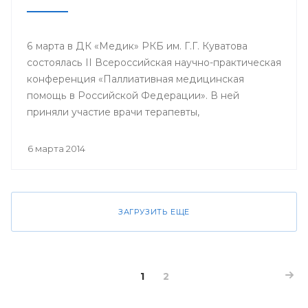
6 марта в ДК «Медик» РКБ им. Г.Г. Куватова
состоялась II Всероссийская научно-практическая
конференция «Паллиативная медицинская
помощь в Российской Федерации». В ней
приняли участие врачи терапевты,
гастроэнтерологи, гематологи, кардиологи,
неврологи, онкологи, педиатры, пульмонологи,
6 марта 2014
ревматологи, урологи, эндокринологи;
сотрудники кафедр, клинических ординаторов
профильных кафедр, врачи интерны, курсанты
ИПО БГМУ.
ЗАГРУЗИТЬ ЕЩЕ
1
2