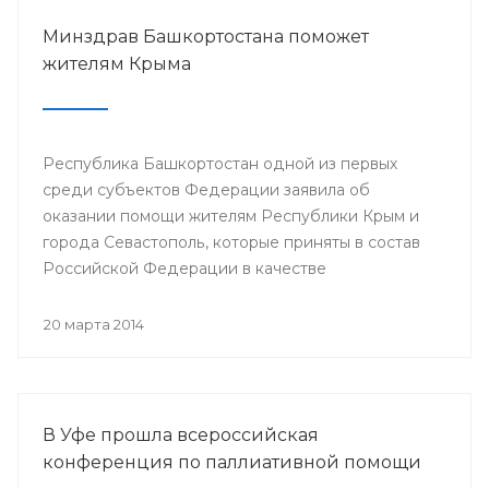
Минздрав Башкортостана поможет
жителям Крыма
Республика Башкортостан одной из первых
среди субъектов Федерации заявила об
оказании помощи жителям Республики Крым и
города Севастополь, которые приняты в состав
Российской Федерации в качестве
самостоятельных субъектов. На сегодняшний
день в республике по поручению Президента
20 марта 2014
РБ Рустэма Хамитова организована поставка
продовольствия, товаров и предметов первой
жизненной необходимости.
В Уфе прошла всероссийская
конференция по паллиативной помощи