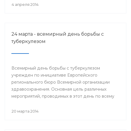
деятеля науки РСФСР.
4 апреля 2014
24 марта - всемирный день борьбы с
туберкулезом
Всемирный день борьбы с туберкулезом
учрежден по инициативе Европейского
регионального бюро Всемирной организации
здравоохранения. Основная цель различных
мероприятий, проводимых в этот день по всему
миру, привлечение внимания к данной проблеме
и информирование населения о заболевании и
20 марта 2014
мерах его профилактики.