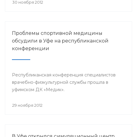
претендента по 23 номинациям из 40
30 ноября 2012
предложенных.
Проблемы спортивной медицины
обсудили в Уфе на республиканской
конференции
Республиканская конференция специалистов
врачебно-физкультурной службы прошла в
уфимском ДК «Медик».
29 ноября 2012
В Уфе открылся симуляционный центр