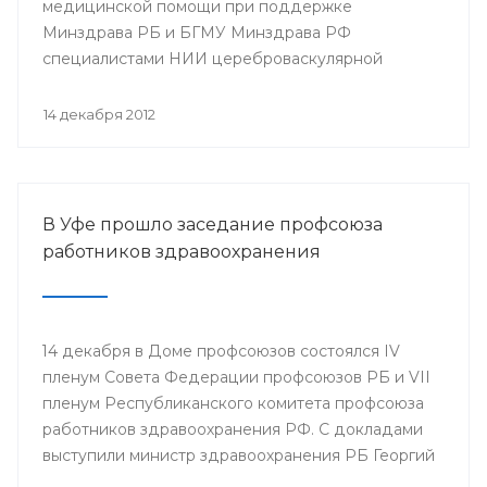
медицинской помощи при поддержке
Минздрава РБ и БГМУ Минздрава РФ
специалистами НИИ цереброваскулярной
патологии и инсульта РНИМУ им. Н.И. Пирогова
(г.Москва) будет проведен мастер-класс.
14 декабря 2012
В Уфе прошло заседание профсоюза
работников здравоохранения
14 декабря в Доме профсоюзов состоялся IV
пленум Совета Федерации профсоюзов РБ и VII
пленум Республиканского комитета профсоюза
работников здравоохранения РФ. С докладами
выступили министр здравоохранения РБ Георгий
Шебаев, председатель Республиканской