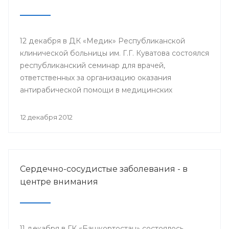
12 декабря в ДК «Медик» Республиканской
клинической больницы им. Г.Г. Куватова состоялся
республиканский семинар для врачей,
ответственных за организацию оказания
антирабической помощи в медицинских
организациях республики. Мероприятие
организовано Минздравом РБ с целью
12 декабря 2012
совершенствования антирабической помощи
населению Башкортостана.
Сердечно-сосудистые заболевания - в
центре внимания
11 декабря в ГК «Башкортостан» состоялось