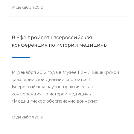
организации Башкортостана профсоюза
14 декабря 2012
работников здравоохранения РФ Павел Зырянов
и другие.
В Уфе пройдет I всероссийская
конференция по истории медицины
14 декабря 2012 года в Музее 112 – й Башкирской
кавалерийской дивизии состоится I
Всероссийская научно-практическая
конференция по истории медицины
«Медицинское обеспечение воинских
подразделений в годы Великой Отечественной
войны».
13 декабря 2012