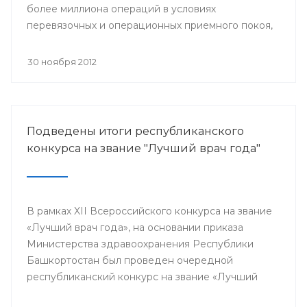
более миллиона операций в условиях
перевязочных и операционных приемного покоя,
и около 400 тысяч плановых хирургических
вмешательств.
30 ноября 2012
Подведены итоги республиканского
конкурса на звание "Лучший врач года"
В рамках XII Всероссийского конкурса на звание
«Лучший врач года», на основании приказа
Министерства здравоохранения Республики
Башкортостан был проведен очередной
республиканский конкурс на звание «Лучший
врач года», в котором приняли участие 64