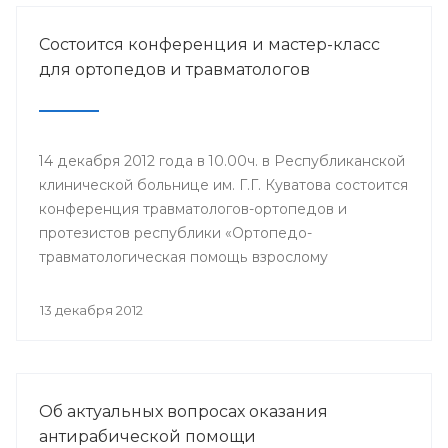
Состоится конференция и мастер-класс
для ортопедов и травматологов
14 декабря 2012 года в 10.00ч. в Республиканской
клинической больнице им. Г.Г. Куватова состоится
конференция травматологов-ортопедов и
протезистов республики «Ортопедо-
травматологическая помощь взрослому
населению в межмуниципальных центрах РБ».
Мероприятие организовано Минздравом РБ в
13 декабря 2012
целях повышения квалификации врачей и
улучшения качества оказания медицинской
помощи населению республики.
Об актуальных вопросах оказания
антирабической помощи