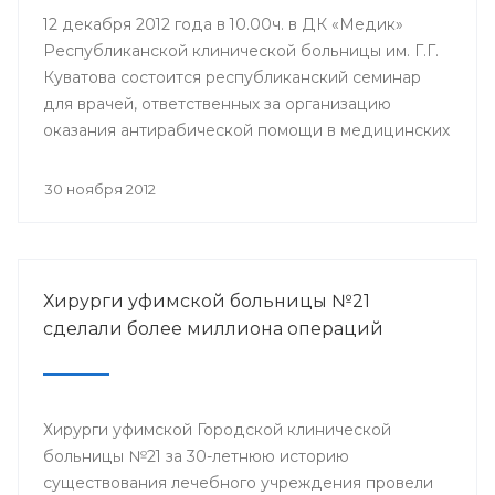
12 декабря 2012 года в 10.00ч. в ДК «Медик»
Республиканской клинической больницы им. Г.Г.
Куватова состоится республиканский семинар
для врачей, ответственных за организацию
оказания антирабической помощи в медицинских
организациях республики. Мероприятие
организовано Минздравом РБ с целью
30 ноября 2012
совершенствования антирабической помощи
населению Башкортостана.
Хирурги уфимской больницы №21
сделали более миллиона операций
Хирурги уфимской Городской клинической
больницы №21 за 30-летнюю историю
существования лечебного учреждения провели