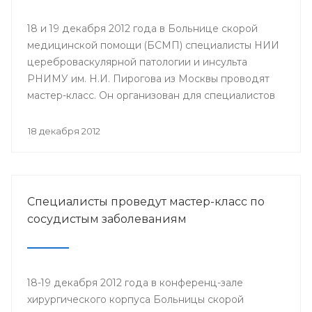
18 и 19 декабря 2012 года в Больнице скорой
медицинской помощи (БСМП) специалисты НИИ
цереброваскулярной патологии и инсульта
РНИМУ им. Н.И. Пирогова из Москвы проводят
мастер-класс. Он организован для специалистов
мультидисциплинарных бригад Региональных
сосудистых центров и первичных сосудистых
18 декабря 2012
отделений республики с целью повышения
уровня профессионального мастерства,
обеспечения преемственности в оказании
медицинской помощи населению.
Специалисты проведут мастер-класс по
сосудистым заболеваниям
18-19 декабря 2012 года в конференц-зале
хирургического корпуса Больницы скорой