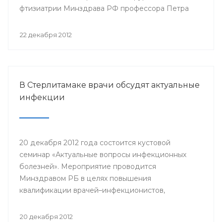
фтизиатрии Минздрава РФ профессора Петра
Яблонского пройдет 24-25 января года в клинике
БГМУ.
22 декабря 2012
В Стерлитамаке врачи обсудят актуальные
инфекции
20 декабря 2012 года состоится кустовой
семинар «Актуальные вопросы инфекционных
болезней». Мероприятие проводится
Минздравом РБ в целях повышения
квалификации врачей–инфекционистов,
терапевтов, педиатров, врачей общей практики,
врачей станций скорой медицинской помощи
20 декабря 2012