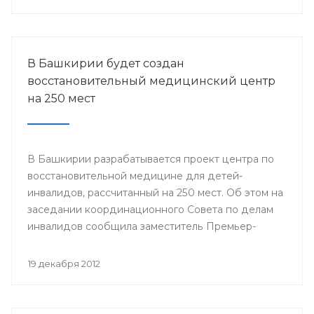
городов Стерлитамак, Салават, Ишимбай, Мелеуз,
Кумертау, а также Кугарчинского, Федоровского и
Стерлибашевского районов республики.
В Башкирии будет создан
восстановительный медицинский центр
на 250 мест
В Башкирии разрабатывается проект центра по
восстановительной медицине для детей-
инвалидов, рассчитанный на 250 мест. Об этом на
заседании координационного Совета по делам
инвалидов сообщила заместитель Премьер-
министра Правительства Республики
Башкортостан Лилия Гумерова.
19 декабря 2012