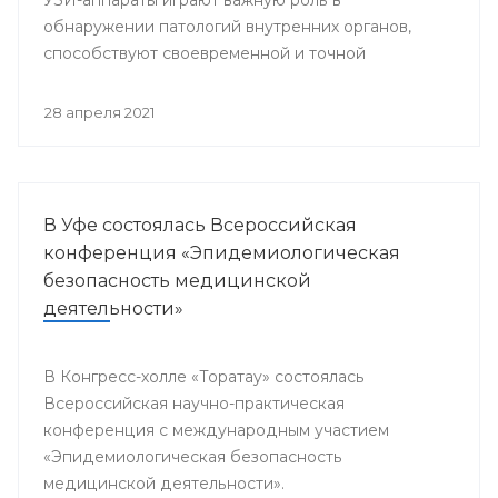
обнаружении патологий внутренних органов,
способствуют своевременной и точной
постановке диагноза, что является залогом
успешного и эффективного лечения.
28 апреля 2021
В Уфе состоялась Всероссийская
конференция «Эпидемиологическая
безопасность медицинской
деятельности»
В Конгресс-холле «Торатау» состоялась
Всероссийская научно-практическая
конференция с международным участием
«Эпидемиологическая безопасность
медицинской деятельности».