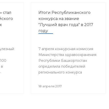
» стал
Итоги Республиканского
йского
конкурса на звание
х
"Лучший врач года" в 2017
году
улезный
7 апреля конкурсная комиссия
Министерства здравоохранения
«100
Республики Башкортостан
 в
определила победителей
–
регионального конкурса
«Лучший врач года».
18 апреля 2017