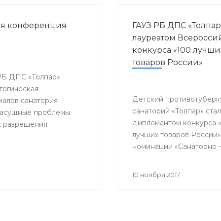
ая конференция
ГАУЗ РБ ДПС «Толпар
лауреатом Всеросси
конкурса «100 лучши
товаров России»
 РБ ДПС «Толпар»
гогическая
Детский противотуберк
алов санатория
санаторий «Толпар» стал
 насущные проблемы
дипломантом конкурса 
х разрешения.
лучших товаров России»
номинации «Санаторно 
курортная помощь»
10 ноября 2017