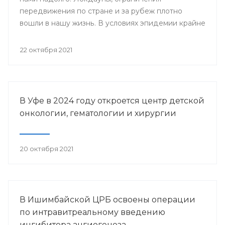
передвижения по стране и за рубеж плотно
вошли в нашу жизнь. В условиях эпидемии крайне
важно знать - заражен ли человек
коронавирусной инфекцией, ведь даже при
22 октября 2021
простом носительстве человек с covid-19
способен к заражению окружающих.
В Уфе в 2024 году откроется центр детской
онкологии, гематологии и хирургии
20 октября 2021
В Ишимбайской ЦРБ освоены операции
по интравитреальному введению
ингибитора ангиогенеза