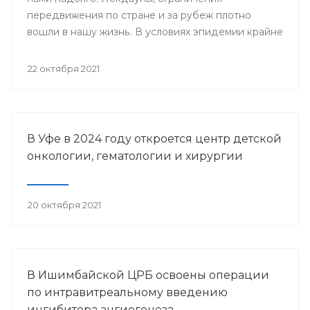
передвижения по стране и за рубеж плотно
вошли в нашу жизнь. В условиях эпидемии крайне
важно знать - заражен ли человек
коронавирусной инфекцией, ведь даже при
22 октября 2021
простом носительстве человек с covid-19
способен к заражению окружающих.
В Уфе в 2024 году откроется центр детской
онкологии, гематологии и хирургии
20 октября 2021
В Ишимбайской ЦРБ освоены операции
по интравитреальному введению
ингибитора ангиогенеза