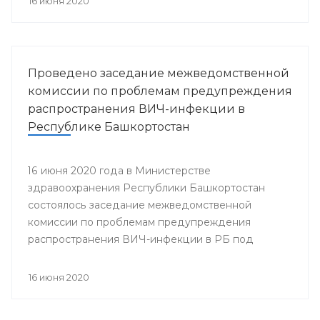
16 июня 2020
Проведено заседание межведомственной
комиссии по проблемам предупреждения
распространения ВИЧ-инфекции в
Республике Башкортостан
16 июня 2020 года в Министерстве
здравоохранения Республики Башкортостан
состоялось заседание межведомственной
комиссии по проблемам предупреждения
распространения ВИЧ-инфекции в РБ под
председательством заместителя министра
здравоохранения Республики Башкортостан
16 июня 2020
Гульнары Зиннуровой. В нем приняли участие
представители министерств и ведомств