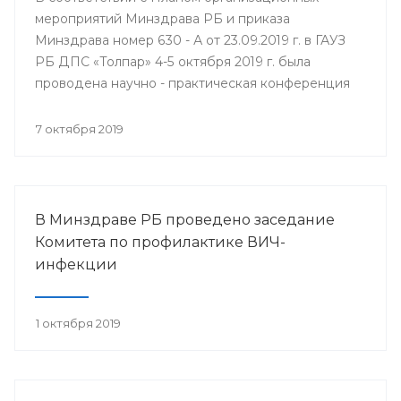
мероприятий Минздрава РБ и приказа
Минздрава номер 630 - А от 23.09.2019 г. в ГАУЗ
РБ ДПС «Толпар» 4-5 октября 2019 г. была
проводена научно - практическая конференция
«Актуальные вопросы санаторно - курортного
лечения в детских противотуберкулёзных
7 октября 2019
санаториях Приволжского федерального округа»
В Минздраве РБ проведено заседание
Комитета по профилактике ВИЧ-
инфекции
1 октября 2019