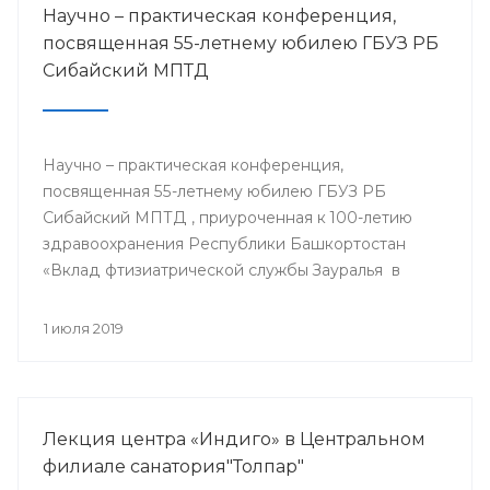
Научно – практическая конференция,
посвященная 55-летнему юбилею ГБУЗ РБ
Сибайский МПТД
Научно – практическая конференция,
посвященная 55-летнему юбилею ГБУЗ РБ
Сибайский МПТД , приуроченная к 100-летию
здравоохранения Республики Башкортостан
«Вклад фтизиатрической службы Зауралья в
борьбе с туберкулезом» состоялась 28.06.2019
года в городе Сибай.
1 июля 2019
Лекция центра «Индиго» в Центральном
филиале санатория"Толпар"