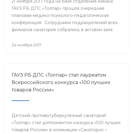
21 ноября 2017 года на базе отделения Алкино
ГАУЗ РБ ДПС «Толпар» прошла очередная
плановая медико-психолого-педагогическая
конференция. Сотрудники подразделений всех
филиалов санатория собрались в актовом зале
для того, чтобы обсудить насущные проблемы
учреждения и подумать над оптимальными
24 ноября 2017
путями их разрешения.
ГАУЗ РБ ДПС «Толпар» стал лауреатом
Всероссийского конкурса «100 лучших
товаров России»
Детский противотуберкулезный санаторий
«Толпар» стал дипломантом конкурса «100 лучших
товаров России» в номинации «Санаторно –